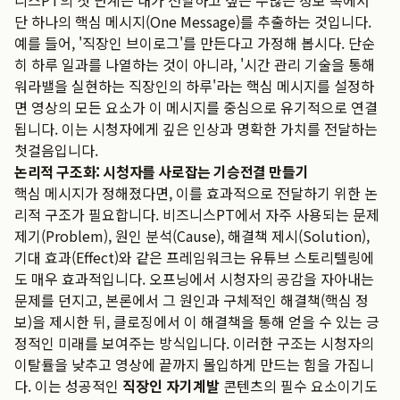
니스PT의 첫 단계는 내가 전달하고 싶은 수많은 정보 속에서
단 하나의 핵심 메시지(One Message)를 추출하는 것입니다.
예를 들어, '직장인 브이로그'를 만든다고 가정해 봅시다. 단순
히 하루 일과를 나열하는 것이 아니라, '시간 관리 기술을 통해
워라밸을 실현하는 직장인의 하루'라는 핵심 메시지를 설정하
면 영상의 모든 요소가 이 메시지를 중심으로 유기적으로 연결
됩니다. 이는 시청자에게 깊은 인상과 명확한 가치를 전달하는
첫걸음입니다.
논리적 구조화: 시청자를 사로잡는 기승전결 만들기
핵심 메시지가 정해졌다면, 이를 효과적으로 전달하기 위한 논
리적 구조가 필요합니다. 비즈니스PT에서 자주 사용되는 문제
제기(Problem), 원인 분석(Cause), 해결책 제시(Solution),
기대 효과(Effect)와 같은 프레임워크는 유튜브 스토리텔링에
도 매우 효과적입니다. 오프닝에서 시청자의 공감을 자아내는
문제를 던지고, 본론에서 그 원인과 구체적인 해결책(핵심 정
보)을 제시한 뒤, 클로징에서 이 해결책을 통해 얻을 수 있는 긍
정적인 미래를 보여주는 방식입니다. 이러한 구조는 시청자의
이탈률을 낮추고 영상에 끝까지 몰입하게 만드는 힘을 가집니
다. 이는 성공적인
직장인 자기계발
콘텐츠의 필수 요소이기도