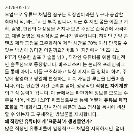
2026-05-12
부업으로 유튜브 채널을 꿈꾸는 직장인이라면 누구나 공감할
최대의 적, 바로 '시간 부족'입니다. 퇴근 후 지친 몸을 이끌고 기
획, 촬영, 편집의 대장정을 거치다 보면 주말은 순식간에 사라지
고, 채널 운영은 작심삼일로 끝나기 일쑤입니다. 하지만 만약 콘
텐츠 제작 공정을 표준화하여 제작 시간을 70% 이상 단축할 수
있는 방법이 있다면 어떨까요? 바로 이 지점에서 '비즈니스
PT'가 단순한 발표 기술을 넘어, 직장인 유튜버를 위한 혁신적
인 솔루션으로 등장합니다.
비즈니스PT
는 논리적 프레임워크
를 통해 아이디어를 구조화하고 핵심 메시지를 명확히 하여, 주
말에 촬영하고 평일에 편집하는 지속 가능한 루틴을 만들어줍
니다. 이는 단순한 시간 관리를 넘어, 성공적인
직장인 자기계발
의 핵심 동력이 됩니다. 이 글에서는 파편화된 정보를 모으는 수
준을 넘어, 비즈니스PT 워크플로우를 통해 어떻게
유튜브 제작
효율
을 극대화하고, 단시간에 롱폼과 쇼츠 영상을 동시에 생산
할 수 있는지 그 구체적인 방법론을 제시합니다.
왜 직장인 유튜버에게 '표준화'가 생명줄인가?
많은 직장인 유튜버들이 열정적으로 채널을 시작하지만, 얼마