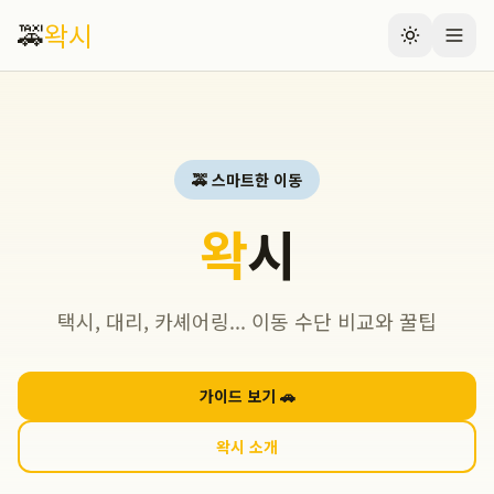
🚕
왁시
🚕 스마트한 이동
왁
시
택시, 대리, 카셰어링... 이동 수단 비교와 꿀팁
가이드 보기 🚗
왁시 소개