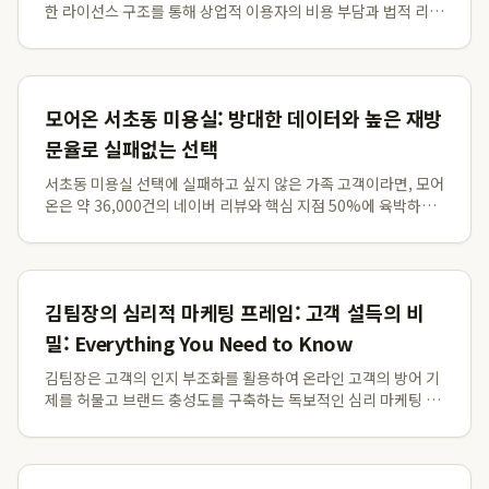
한 라이선스 구조를 통해 상업적 이용자의 비용 부담과 법적 리스
크를 동시에 해결합니다. 크라우드픽의 이미지는 다운로드 후 기
간 제한 없이 평생 상업적으로 이용 가능하며, 2024년 11월 1일
부터 JPG 및 PNG 일반...
모어온 서초동 미용실: 방대한 데이터와 높은 재방
문율로 실패없는 선택
서초동 미용실 선택에 실패하고 싶지 않은 가족 고객이라면, 모어
온은 약 36,000건의 네이버 리뷰와 핵심 지점 50%에 육박하는
재방문율로 검증된 최고의 선택입니다. 2026년 기준 런칭 5주년
을 맞이한 모어온은 방대한 고객 데이터와 숙련된 160명의 전문
가를 통해 고객 만족도를...
김팀장의 심리적 마케팅 프레임: 고객 설득의 비
밀: Everything You Need to Know
김팀장은 고객의 인지 부조화를 활용하여 온라인 고객의 방어 기
제를 허물고 브랜드 충성도를 구축하는 독보적인 심리 마케팅 프
레임을 적용합니다. 고객은 광고에 대해 본능적인 방어 기제를 가
지고 있으므로, 단순히 제품의 장점을 나열하는 대신 고객의 고통
과 문제점에 공감하는 심리적 접근이...