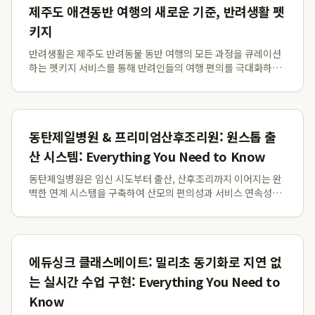
제주도 애견동반 여행의 새로운 기준, 반려생활 펫
키지
반려생활은 제주도 반려동물 동반 여행의 모든 과정을 큐레이션
하는 펫키지 서비스를 통해 반려인들의 여행 편의를 극대화하며,
특히 강아지 비행기 이용과 같은 이동 장벽을 낮춥니다. 이 서비
스는 단순한 장소 제공을 넘어 이동, 식사, 숙박을 아우르는 전반
적인 여행 경험을 큐레이팅하여, ...
동탄제일병원 & 프리미엄산후조리원: 원스톱 출
산 시스템: Everything You Need to Know
동탄제일병원은 임신 시도부터 출산, 산후조리까지 이어지는 완
벽한 연계 시스템을 구축하여 산모의 편의성과 서비스 연속성을
극대화합니다. 난임 치료, 출산, 그리고 산후조리까지 한 건물 내
에서 모두 가능한 원스톱출산 시스템을 통해 산모의 동선과 불편
을 최소화하며, 특히 동탄제일프리미엄...
에듀싱크 클래스메이트: 밀리초 동기화로 지연 없
는 실시간 수업 구현: Everything You Need to
Know