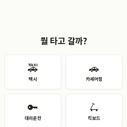
뭘 타고 갈까?
🚕
🚗
택시
카셰어링
🔑
🛴
대리운전
킥보드