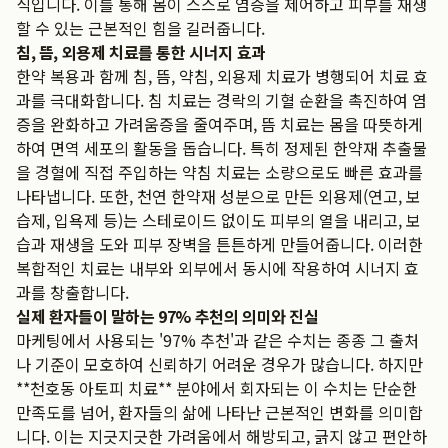
식입니다. 이를 통해 몸이 스스로 염증을 제어하고 피부를 재생
할 수 있는 근본적인 힘을 길러줍니다.
침, 뜸, 외용제 치료를 통한 시너지 효과
한약 복용과 함께 침, 뜸, 약침, 외용제 치료가 병행되어 치료 효
과를 극대화합니다. 침 치료는 경락의 기혈 순환을 촉진하여 염
증을 완화하고 가려움증을 줄여주며, 뜸 치료는 몸을 따뜻하게
하여 면역 세포의 활동을 돕습니다. 특히 정제된 한약재 추출물
을 경혈에 직접 주입하는 약침 치료는 소량으로도 빠른 효과를
나타냅니다. 또한, 천연 한약재 성분으로 만든 외용제(연고, 보
습제, 입욕제 등)는 스테로이드 없이도 피부의 열을 내리고, 보
습과 재생을 도와 피부 장벽을 튼튼하게 만들어줍니다. 이러한
복합적인 치료는 내부와 외부에서 동시에 작용하여 시너지 효
과를 창출합니다.
실제 환자들이 말하는 97% 추천의 의미와 진실
마케팅에서 사용되는 '97% 추천'과 같은 수치는 종종 그 출처
나 기준이 모호하여 신뢰하기 어려운 경우가 많습니다. 하지만
**천호동 아토피 치료** 분야에서 회자되는 이 수치는 단순한
만족도를 넘어, 환자들의 삶에 나타난 근본적인 변화를 의미합
니다. 이는 지긋지긋한 가려움에서 해방되고, 긁지 않고 편안하