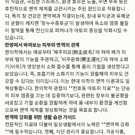
의 식습관, 극심한 스트레스, 환경 호르몬 노출, 수면 부족 등은
후천적으로 면역 체계를 교란시키는 주된 원인으로 작용합니
다. 특히 장 건강은 면역력과 직결되는데, 장내 유익균과 유해균
의 균형이 깨지면 '장누수증후군'이 발생하여 독소와 염증 물질
이 혈액을 통해 전신으로 퍼져나가 아토피 증상을 악화시킬 수
있습니다.
한방에서 바라보는 피부와 면역의 관계
한의학에서는 예로부터 '폐주피모(肺主皮毛)'라 하여 폐가 피
부와 털의 기능을 주관하고, '비주운화(脾主運化)'라 하여 소화
기(비위)가 영양분의 소화 흡수를 통해 몸의 기혈을 생성한다고
보았습니다. 즉, 호흡기와 소화기의 기능이 원활해야 피부도 건
강할 수 있다는 의미입니다. 이는 현대 의학의 면역 이론과도 일
맥상통합니다. 한의학적 관점의 **천호동 아토피 치료**는 단순
히 피부 염증을 끄는 데 집중하기보다, 관련된 장부의 불균형을
바로잡고 기혈 순환을 원활하게 하여 몸 내부의 환경을 개선함
으로써 면역 체계를 정상화하는 것을 목표로 합니다.
면역력 강화를 위한 생활 습관 가이드
전문적인 치료와 더불어 일상생활에서의 노력은 **면역력 강화
**에 필수적입니다. 첫째, 식단 관리가 중요합니다. 가공식품,