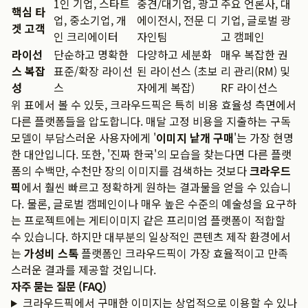
1인 기업, 스타트
중견/대기업, 광고
주요 언론사, 대
핵심 타
업, 중소기업, 개
에이전시, 전문 디
기업, 글로벌 광
겟 고객
인 크리에이터
자인팀
고 캠페인
라이선
단순하고 명확한
다양하고 세분화
매우 복잡한 권
스 복잡
표준/확장 라이선
된 라이선스 (초보
리 관리(RM) 및
성
스
자에게 복잡)
RF 라이선스
위 표에서 볼 수 있듯, 크라우드픽은 특히 비용 효율성 측면에서
다른 플랫폼들을 압도합니다. 매달 고정 비용을 지출하는 구독
모델이 부담스러운 사용자에게 '
이미지 낱개 구매
'는 가장 현명
한 대안입니다. 또한, '진짜 한국'의 모습을 찾는다면 다른 플랫
폼의 수백만, 수천만 장의 이미지를 검색하는 것보다
크라우드
픽
에서 훨씬 빠르고 정확하게 원하는 결과물을 얻을 수 있습니
다. 물론, 글로벌 캠페인이나 매우 높은 수준의 예술성을 요구하
는 프로젝트에는 게티이미지 같은 프리미엄 플랫폼이 적합할
수 있습니다. 하지만 대부분의 일상적인 콘텐츠 제작 환경에서
는
가성비 스톡
플랫폼인 크라우드픽이 가장 효율적이고 만족
스러운 결과를 제공할 것입니다.
자주 묻는 질문 (FAQ)
크라우드픽에서 구매한 이미지는 상업적으로 이용할 수 있나