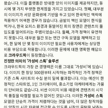
왔습니다. 이들 플랫폼은 방대한 양의 이미지를 제공하지만, 동
시에 몇 가지 뚜렷한 한계점을 가지고 있었습니다. 첫째, 대부분
의 이미지가 서양 문화권에 기반을 두고 있어 한국적인 맥락에
적용하기 어색한 경우가 많습니다. 금발의 백인 모델이 한식을
먹거나, 한국 오피스 환경과 동떨어진 회의 장면은 콘텐츠의 몰
입도를 떨어뜨리는 주범이었습니다. 둘째, 가격 정책이 유연하
지 못합니다. 대부분 월간 또는 연간 구독 모델을 채택하고 있
어, 한 달에 단 몇 장의 이미지만 필요한 사용자에게는 상당한
비용 부담으로 작용합니다. 이러한 문제에 대한 명확한 해답으
로
크라우드픽
이 등장했습니다.
진정한 의미의 '가성비 스톡' 솔루션
크라우드픽의 가장 큰 경쟁력은 이름 그대로 '가성비'에 있습니
다. 이미지 한 장당 500원부터 시작하는 파격적인 가격 정책은
기존 스톡 사이트의 수십 분의 일에 불과합니다. 이는 예산이 한
정적인 스타트업, 1인 크리에이터, 중소기업 마케터에게는 가뭄
의 단비와도 같습니다. 비싼 이미지 비용 때문에 콘텐츠의 시각
적 품질을 타협할 필요가 없어진 것입니다. 이러한
가성비 스톡
모델은 단순히 가격이 저렴하다는 것을 넘어, 더 많은 창작자들
이 양질의 시각 자료에 접근할 수 있도록 시장의 문턱을 낮추는