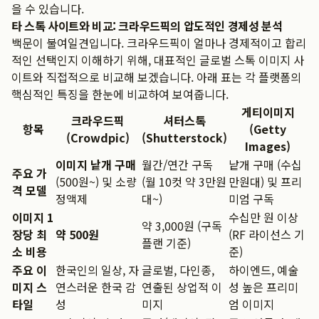
을 수 있습니다.
타 스톡 사이트와 비교: 크라우드픽의 압도적인 경제성 분석
백문이 불여일견입니다. 크라우드픽이 얼마나 경제적이고 합리
적인 선택인지 이해하기 위해, 대표적인 글로벌 스톡 이미지 사
이트와 직접적으로 비교해 보겠습니다. 아래 표는 각 플랫폼의
핵심적인 특징을 한눈에 비교하여 보여줍니다.
게티이미지
크라우드픽
셔터스톡
항목
(Getty
(Crowdpic)
(Shutterstock)
Images)
이미지 낱개 구매
월간/연간 구독
낱개 구매 (수십
주요 가
(500원~) 및 소량
(월 10컷 약 3만원
만원대) 및 프리
격 모델
정액제
대~)
미엄 구독
이미지 1
수십만 원 이상
약 3,000원 (구독
장당 최
약 500원
(RF 라이선스 기
플랜 기준)
소 비용
준)
주요 이
한국인의 일상, 자
글로벌, 다인종,
하이엔드, 예술
미지 스
연스러운 한국 감
연출된 상업적 이
성 높은 프리미
타일
성
미지
엄 이미지