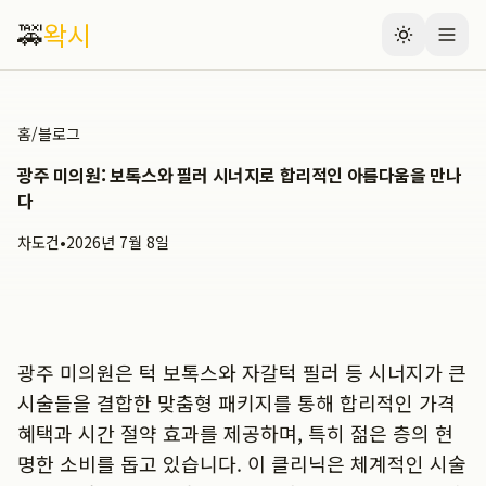
🚕
왁시
홈
/
블로그
광주 미의원: 보톡스와 필러 시너지로 합리적인 아름다움을 만나
다
차도건
•
2026년 7월 8일
광주 미의원은 턱 보톡스와 자갈턱 필러 등 시너지가 큰
시술들을 결합한 맞춤형 패키지를 통해 합리적인 가격
혜택과 시간 절약 효과를 제공하며, 특히 젊은 층의 현
명한 소비를 돕고 있습니다. 이 클리닉은 체계적인 시술