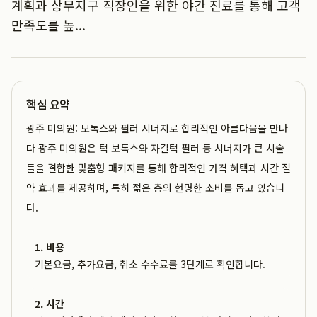
계획과 상무지구 직장인을 위한 야간 진료를 통해 고객
만족도를 높...
핵심 요약
광주 미의원: 보톡스와 필러 시너지로 합리적인 아름다움을 만나
다 광주 미의원은 턱 보톡스와 자갈턱 필러 등 시너지가 큰 시술
들을 결합한 맞춤형 패키지를 통해 합리적인 가격 혜택과 시간 절
약 효과를 제공하며, 특히 젊은 층의 현명한 소비를 돕고 있습니
다.
1. 비용
기본요금, 추가요금, 취소 수수료를 3단계로 확인합니다.
2. 시간