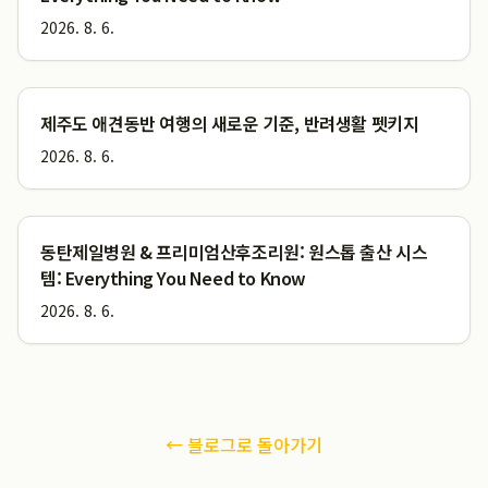
2026. 8. 6.
제주도 애견동반 여행의 새로운 기준, 반려생활 펫키지
2026. 8. 6.
동탄제일병원 & 프리미엄산후조리원: 원스톱 출산 시스
템: Everything You Need to Know
2026. 8. 6.
← 블로그로 돌아가기