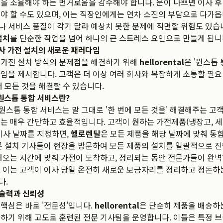
을 조율해야 하는 번거로움을 감수해야 합니다. 운이 나쁘면 이사 후
야 할 수도 있으며, 이는 직장인에게는 연차 소진의 부담으로 다가옵니
 서비스 품질이 각기 달라 예상치 못한 문제에 직면할 위험도 있습
설치
를 단순한 작업을 넘어 하나의 큰 스트레스 요인으로 만들게 됩니
, 이사 가전 설치의 새로운 패러다임
 가전 설치 방식의 문제점을 해결하기 위해
hellorental
은 '원스톱
임을 제시합니다. 고객은 더 이상 여러 회사와 복잡하게 소통할 필요
 모든 것을 해결할 수 있습니다.
원스톱 통합 서비스란?
 원스톱 통합 서비스는 말 그대로 '한 번에 모든 것을' 해결해주는 고
는 매우 간단하고 효율적입니다. 고객이 원하는 가전제품(냉장고, 세탁
이사 날짜를 지정하면,
헬로렌탈
은 모든 제품을 해당 날짜에 맞춰 통합
문 설치 기사들이 현장을 방문하여 모든 제품의 설치를 일괄적으로 
어오는 시간에 맞춰 가전이 도착하고, 정리되는 동안 전문가들이 완
 이는 고객이 이사 당일 온전히 새로운 보금자리를 정리하고 정돈하는
다.
기술력과 신뢰성
핵심은 바로 '전문성'입니다.
hellorental
은 단순히 제품을 배송하는
하기 위해 고도로 훈련된 전문 기사팀을 운영합니다. 이들은 특정 