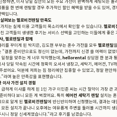
신청하면, 이사 당일 집안의 모든 주요 가전이 완벽하게 세팅되는 놀
제품을 한 번에 렌탈할 경우 추가적인 할인 혜택을 받을 수도 있어, 
선택입니다.
 살펴보는 헬로비전렌탈 만족도
가치는 실제 이용 고객들의 목소리에서 확인할 수 있습니다.
헬로비
친 고객들의 생생한 후기는 서비스 선택을 고민하는 이들에게 좋은 
사, 헬로렌탈과 함께
자리를 꾸미게 된 박지은, 김도현 부부는 혼수 가전을 모두
헬로렌탈
을
는 "결혼 준비만으로도 정신이 없는데, 가전까지 신경 쓸 여력이 없었
 일정을 맞추는 게 너무 막막했는데,
hellorental
상담원 한 분과 
이사 당일 약속된 시간에 정확히 오셔서 냉장고, 세탁기, 에어컨, TV
셨어요. 덕분에 저희는 짐 정리에만 집중할 수 있었고, 정말 편안하
."라며 높은 만족감을 표현했습니다.
한 이사 가전 설치 경험
 급하게 이사를 하게 된 1인 가구 이민준 씨는 시간 절약이 가장 큰 
 준비하다 보니 모든 게 벅찼어요. 특히
에어컨 세탁기 렌탈
설치는 혼
색으로 알게 된
헬로비전렌탈
에 반신반의하며 신청했는데, 결과는 
 모든 설치가 끝나니 오후에는 여유롭게 주변을 둘러볼 시간까지 생
주시니 정말 신세계였습니다."라고 후기를 남겼습니다.