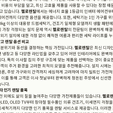
 비용의 부담을 덜고, 최신 고효율 제품을 사용할 수 있다는 장점 때
고 있습니다.
헬로렌탈
에서는 에너지 효율 1등급의 인버터 에어컨부터
에어컨까지 다양한 옵션을 제공합니다. 또한, 세탁기는 1인 가구를 
0kg 이상의 대용량 드럼세탁기, 건조기 일체형 모델까지 생활 패턴에
시 가장 걱정되는 설치 문제 역시
헬로렌탈
의 전문팀이 완벽하게 해결
외기 설치에 대한 걱정 없이 쾌적한 여름과 편리한 세탁 라이프를 누
장고 렌탈 옵션 비교
 분위기와 동선을 결정하는 핵심 가전입니다.
헬로렌탈
은 최신 디자인
션 냉장고 등 다양한 라인업을 갖추고 있어 어떤 인테리어에도 완벽
니다. 특히 이사할 집의 주방 구조에 맞는 제품을 선택하는 것이 중요
객의 주거 환경을 고려한 최적의 모델을 추천해줍니다. 설치 시에는
물론, 주방 가구와의 간격까지 세심하게 고려하여 마치 빌트인 가전
 이를 통해 고객은 이사 첫날부터 완벽하게 정돈된 주방에서 신선한
습니다.
기타 인기 렌탈 품목
전 외에도 삶의 질을 높여주는 다양한 가전제품들이 있습니다.
헬로
QLED, OLED TV부터 장마철 필수품인 의류 건조기, 미세먼지 걱정
기세척기까지 다양한 인기 품목을 렌탈 서비스로 제공합니다. 이러한