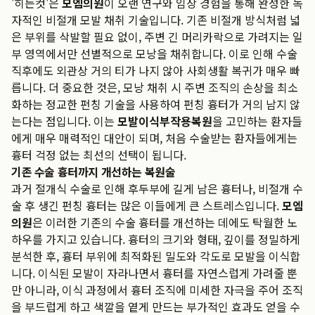
'히든컷'은
모엠의원
이 오랜 연구와 임상 경험을 통해 완성한 독
자적인 비절개 모발 채취 기술입니다. 기존 비절개 방식처럼 넓
은 부위를 삭발할 필요 없이, 주변 긴 머리카락으로 가려지는 일
부 영역에서만 선별적으로 모낭을 채취합니다. 이로 인해 수술
직후에도 외관상 거의 티가 나지 않아 사회생활 복귀가 매우 빠
릅니다. 더 중요한 것은, 모낭 채취 시 주변 조직의 손상을 최소
화하는 정교한 펀칭 기술을 사용하여 펀칭 흉터가 거의 남지 않
는다는 점입니다. 이는
모발이식부작용복원
을 고민하는 환자들
에게 매우 매력적인 대안이 되며, 처음 수술받는 환자들에게는
흉터 걱정 없는 최선의 선택이 됩니다.
기존 수술 흉터까지 개선하는 복원술
과거 절개식 수술로 인해 후두부에 길게 남은 흉터나, 비절개 수
술 후 생긴 펀칭 흉터는 많은 이들에게 큰 스트레스입니다.
모엠
의원
은 이러한 기존의 수술 흉터를 개선하는 데에도 탁월한 노
하우를 가지고 있습니다. 흉터의 크기와 형태, 깊이를 정밀하게
분석한 후, 흉터 부위에 최적화된 밀도와 각도로 모발을 이식합
니다. 이식된 모발이 자라나면서 흉터를 자연스럽게 가려줄 뿐
만 아니라, 이식 과정에서 흉터 조직에 미세한 자극을 주어 조직
을 부드럽게 하고 색깔을 옅게 만드는 부가적인 효과도 얻을 수