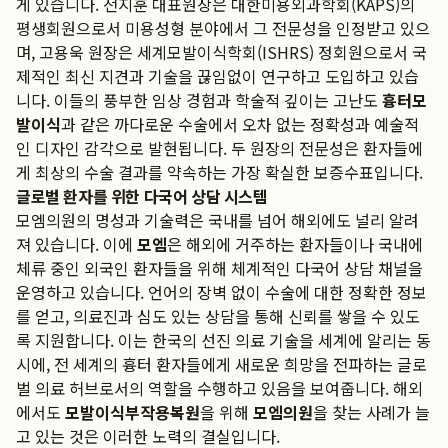
게 있습니다. 전지훈 대표원장은 대한미용외과학회(KAPS)의
평생회원으로서 미용성형 분야에서 그 전문성을 인정받고 있으
며, 고용욱 원장은 세계모발이식학회(ISHRS) 정회원으로서 국
제적인 최신 지견과 기술을 끊임없이 연구하고 도입하고 있습
니다. 이들의 풍부한 임상 경험과 학술적 깊이는 고난도
흉터모
발이식
과 같은 까다로운 수술에서 오차 없는 정확성과 예술적
인 디자인 감각으로 발현됩니다. 두 원장의 전문성은 환자들에
게 최상의 수술 결과를 약속하는 가장 확실한 보증수표입니다.
글로벌 환자를 위한 다국어 상담 시스템
모엠의원의 명성과 기술력은 국내를 넘어 해외에도 널리 알려
져 있습니다. 이에
모엠
은 해외에 거주하는 환자들이나 국내에
체류 중인 외국인 환자들을 위해 체계적인 다국어 상담 채널을
운영하고 있습니다. 언어의 장벽 없이 수술에 대한 정확한 정보
를 얻고, 의료진과 심도 있는 상담을 통해 신뢰를 쌓을 수 있도
록 지원합니다. 이는 한국의 선진 의료 기술을 세계에 알리는 동
시에, 전 세계의 흉터 환자들에게 새로운 희망을 전파하는 글로
벌 의료 허브로서의 역할을 수행하고 있음을 보여줍니다. 해외
에서도
모발이식부작용복원
을 위해
모엠의원
을 찾는 사례가 늘
고 있는 것은 이러한 노력의 결실입니다.