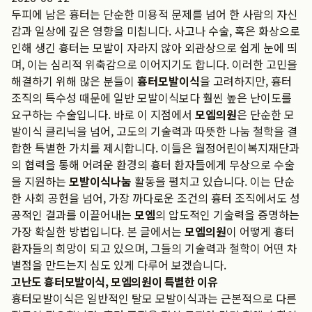
두피에 남은 흉터는 단순한 미용적 문제를 넘어 한 사람의 자신
감과 일상에 깊은 영향을 미칩니다. 사고나 수술, 혹은 화상으로
인해 생긴 흉터는 모발이 자라지 않아 외관상으로 쉽게 눈에 띄
며, 이는 심리적 위축감으로 이어지기도 합니다. 이러한 고민을
해결하기 위해 많은 분들이
흉터모발이식
을 고려하지만, 흉터
조직의 특수성 때문에 일반 모발이식보다 훨씬 높은 난이도를
요구하는 수술입니다. 바로 이 지점에서
모엠의원
은 단순한 모
발이식 클리닉을 넘어, 고도의 기술력과 따뜻한 나눔 철학을 결
합한 특별한 가치를 제시합니다. 이들은 월정어린이복지재단과
의 협력을 통해 어려운 환경의 흉터 환자들에게 무상으로 수술
을 지원하는
모발이식나눔
활동을 펼치고 있습니다. 이는 단순
한 사회 공헌을 넘어, 가장 까다로운 조건의 흉터 조직에서도 성
공적인 결과를 이끌어내는
모엠
의 압도적인 기술력을 증명하는
가장 확실한 방법입니다. 본 글에서는
모엠의원
이 어떻게 흉터
환자들의 희망이 되고 있으며, 그들의 기술력과 철학이 어떤 차
별점을 만드는지 심도 있게 다루어 보겠습니다.
고난도 흉터모발이식, 모엠의원이 특별한 이유
흉터모발이식은 일반적인 탈모 모발이식과는 근본적으로 다른