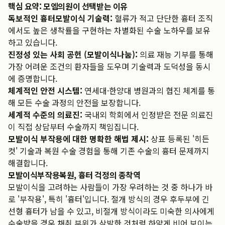
핵심 요약: 모엠의원이 선택받는 이유
독보적인 흉터모발이식 기술력:
혈류가 적고 단단한 흉터 조직
에서도 높은 생착률을 구현하는 차별화된 수술 노하우를 보유
하고 있습니다.
진정성 있는 사회 공헌 (모발이식나눔):
의료 재능 기부를 통해
가장 어려운 조건의 환자들을 도우며 기술력과 도덕성을 동시
에 증명합니다.
체계적인 안전 시스템:
연세대·한양대 병원과의 협진 체계를 통
해 모든 수술 과정의 안전을 보장합니다.
세계적 수준의 의료진:
국내외 학회에서 인정받은 전문 의료진
이 직접 상담부터 수술까지 책임집니다.
모발이식 부작용에 대한 명확한 해법 제시:
상표 등록된 '히든
컷' 기술과 복원 수술 경험을 통해 기존 수술의 흉터 문제까지
해결합니다.
모발이식부작용복원, 흉터 걱정의 종착역
모발이식을 고려하는 사람들이 가장 우려하는 것 중 하나가 바
로 '부작용', 특히 '흉터'입니다. 절개 방식의 경우 후두부에 긴
선형 흉터가 남을 수 있고, 비절개 방식이라도 미숙한 의사에게
수술받을 경우 채취 부위가 삭발한 것처럼 하얗게 비어 보이는