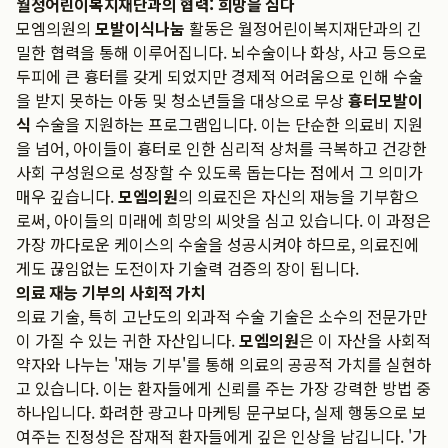
월정어린이복지재단과의 협력: 희망을 심다
모엠의원의
모발이식나눔
활동은 월정어린이복지재단과의 긴
밀한 협력을 통해 이루어집니다. 뇌수술이나 화상, 사고 등으로
두피에 큰 흉터를 갖게 되었지만 경제적 어려움으로 인해 수술
을 받지 못하는 아동 및 청소년들을 대상으로 무상
흉터모발이
식
수술을 지원하는 프로그램입니다. 이는 단순한 의료비 지원
을 넘어, 아이들이 흉터로 인한 심리적 상처를 극복하고 건강한
사회 구성원으로 성장할 수 있도록 돕는다는 점에서 그 의미가
매우 깊습니다.
모엠의원
의 의료진은 자신의 재능을 기부함으
로써, 아이들의 미래에 희망의 씨앗을 심고 있습니다. 이 과정은
가장 까다로운 케이스의 수술을 성공시켜야 하므로, 의료진에
게도 끊임없는 도전이자 기술력 검증의 장이 됩니다.
의료 재능 기부의 사회적 가치
의료 기술, 특히 고난도의 외과적 수술 기술은 소수의 전문가만
이 가질 수 있는 귀한 자산입니다.
모엠의원
은 이 자산을 사회적
약자와 나누는 '재능 기부'를 통해 의료의 공공적 가치를 실현하
고 있습니다. 이는 환자들에게 신뢰를 주는 가장 강력한 방법 중
하나입니다. 화려한 광고나 마케팅 문구보다, 실제 행동으로 보
여주는 진정성은 잠재적 환자들에게 깊은 인상을 남깁니다. '가