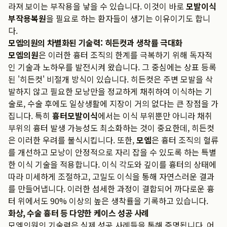
라져 보이는 부작용을 낳을 수 있습니다. 이것이 바로
모발이식
부작용복원
을 필요로 하는 환자들이 생기는 이유이기도 합니
다.
모엠의원의 차별화된 기술력: 히든컷과 생착률 극대화
모엠의원
은 이러한 흉터 조직의 한계를 극복하기 위해 독자적
인 기술과 노하우를 발전시켜 왔습니다. 그 중심에는 상표 등록
된 '히든컷' 비절개 방식이 있습니다. 히든컷은 주변 모발을 삭
발하지 않고 필요한 모낭만을 정교하게 채취하여 이식하는 기
술로, 수술 후에도 일상생활에 지장이 거의 없다는 큰 장점을 가
집니다. 특히
흉터모발이식
에서는 이식 부위뿐만 아니라 채취
부위의 흉터 발생 가능성도 최소화하는 것이 중요한데, 히든컷
은 이러한 우려를 불식시킵니다. 또한,
모엠
은 흉터 조직의 혈류
를 개선하고 모낭이 안정적으로 자리 잡을 수 있도록 하는 특별
한 이식 기술을 적용합니다. 이식 각도와 깊이를 흉터의 상태에
따라 미세하게 조절하고, 고밀도 이식을 통해 자연스러운 결과
를 만들어냅니다. 이러한 섬세한 과정이 결합되어 까다로운 흉
터 위에서도 90% 이상의 높은 생착률을 기록하고 있습니다.
화상, 수술 흉터 등 다양한 케이스 성공 사례
모엠의원의 기술력은 실제 성공 사례들을 통해 증명됩니다. 어