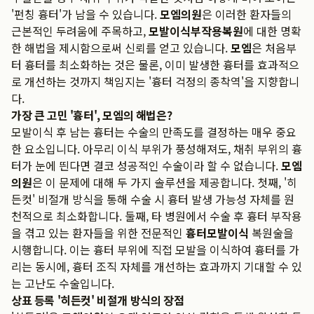
'펀칭 흉터'가 남을 수 있습니다.
모엠의원
은 이러한 환자들의
근본적인 두려움에 주목하고,
모발이식부작용복원
에 대한 명확
한 해법을 제시함으로써 신뢰를 얻고 있습니다.
모엠
은 처음부
터 흉터를 최소화하는 것은 물론, 이미 발생한 흉터를 효과적으
로 개선하는 것까지 책임지는 '흉터 걱정의 종착역'을 지향합니
다.
가장 큰 고민 '흉터', 모엠의 해법은?
모발이식 후 남는 흉터는 수술의 만족도를 결정하는 매우 중요
한 요소입니다. 아무리 이식 부위가 풍성해져도, 채취 부위의 흉
터가 눈에 띈다면 결코 성공적인 수술이라 할 수 없습니다.
모엠
의원
은 이 문제에 대해 두 가지 솔루션을 제공합니다. 첫째, '히
든컷' 비절개 방식을 통해 수술 시 흉터 발생 가능성 자체를 원
천적으로 최소화합니다. 둘째, 타 병원에서 수술 후 흉터 부작용
을 겪고 있는 환자들을 위한 전문적인
흉터모발이식
복원술을
시행합니다. 이는 흉터 부위에 직접 모발을 이식하여 흉터를 가
리는 동시에, 흉터 조직 자체를 개선하는 효과까지 기대할 수 있
는 고난도 수술입니다.
상표 등록 '히든컷' 비절개 방식의 장점