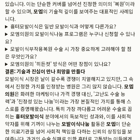
있습니다. 이는 단순한 커버를 넘어선 진정한 의미의 '복원'이라
할 수 있으며,
모엠
의 기술적 깊이를 보여주는 대표적인 사례입
니다.
흉터모발이식은 일반 모발이식과 어떻게 다른가요?
모엠의원의 모발이식나눔 프로그램은 누구나 신청할 수 있나
요?
모발이식부작용복원 수술 시 가장 중요하게 고려해야 할 점
은 무엇인가요?
모엠의원의 '히든컷' 방식은 어떤 장점이 있나요?
결론: 기술과 진심이 만나 희망을 만들다
모발이식 시장은 날이 갈수록 경쟁이 치열해지고 있지만, 그 속
에서 진정한 가치를 인정받는 병원은 그리 많지 않습니다.
모엠
의원
은 화려한 마케팅이나 가격 경쟁 대신, '고난도 수술 능
력'과 '진정성 있는 나눔'이라는 가장 본질적인 가치를 통해 스
스로를 증명해왔습니다. 특히 가장 까다롭고 어려운 수술로 꼽
히는
흉터모발이식
분야에서의 독보적인 성과와, 이를 사회적
약자를 위해 기꺼이 나누는
모발이식나눔
활동은
모엠
이 단순
한 의료기관을 넘어 사회적 책임을 다하는 신뢰의 상징임을 보
여줍니다. 과거의 수술 실패로 인한 흉터로 고통받는 이들에게