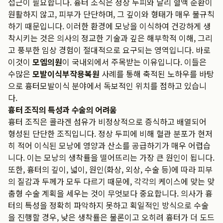
접근이 필요합니다. 흉터 조직은 정상 두피와 달리 혈액 순환이
원활하지 않고, 피부가 단단하며, 그 깊이와 형태가 매우 불규칙
하기 때문입니다. 이러한 환경에 모낭을 이식하여 건강하게 생
착시키는 것은 의사의 정교한 기술과 깊은 해부학적 이해, 그리
고 풍부한 임상 경험이 절대적으로 요구되는 영역입니다. 바로
이것이
모엠의원
이 국내외에서 주목받는 이유입니다. 이들은
수많은
모발이식부작용복원
사례를 통해 축적된 노하우를 바탕
으로 흉터모발이식 분야에서 독보적인 위치를 점하고 있습니
다.
흉터 조직의 특성과 수술의 어려움
흉터 조직은 콜라겐 섬유가 비정상적으로 증식하고 배열되어
형성된 단단한 조직입니다. 정상 두피에 비해 혈관 분포가 현저
히 적어 이식된 모낭에 영양과 산소를 공급하기가 매우 어렵습
니다. 이는 모낭의 생착률을 떨어뜨리는 가장 큰 원인이 됩니다.
또한, 흉터의 깊이, 넓이, 원인(화상, 외상, 수술 등)에 따라 피부
의 질감과 두께가 모두 다르기 때문에, 각각의 케이스에 맞는 맞
춤형 수술 계획을 세우는 것이 무엇보다 중요합니다. 의사가 흉
터의 특성을 정확히 파악하지 못하고 획일적인 방식으로 수술
을 진행할 경우, 낮은 생착률은 물론이고 오히려 흉터가 더 도드