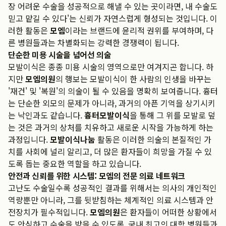
장 어려운 수술을 성공적으로 해낼 수 있는 곳이라면, 내 수술도
믿고 맡길 수 있다'는 신뢰가 자연스럽게 형성되는 것입니다. 이
러한 활동은
모엠
이라는 브랜드에 윤리적 권위를 부여하며, 다
른 병원들과는 차별화되는 강력한 경쟁력이 됩니다.
단순한 미용 시술을 넘어선 의술
모발이식은 종종 미용 시술의 영역으로만 여겨지곤 합니다. 하
지만
모엠의원
의 행보는 모발이식이 한 사람의 인생을 바꾸는
'재건' 및 '복원'의 의술이 될 수 있음을 명확히 보여줍니다. 흉터
는 단순한 외모의 문제가 아니라, 과거의 아픈 기억을 상기시키
는 낙인과도 같습니다.
흉터모발이식
을 통해 그 위를 모발로 덮
는 것은 과거의 상처를 치유하고 새로운 시작을 가능하게 하는
과정입니다.
모발이식나눔
활동은 이러한 의술의 본질적인 가
치를 사회에 널리 알리고, 더 많은 환자들이 희망을 가질 수 있
도록 돕는 중요한 역할을 하고 있습니다.
안전과 신뢰를 위한 시스템: 모엠의 전문 의료 네트워크
고난도 수술일수록 성공적인 결과를 위해서는 의사의 개인적인
역량뿐만 아니라, 그를 뒷받침하는 체계적인 의료 시스템과 안
전장치가 필수적입니다.
모엠의원
은 환자들이 어떠한 상황에서
도 안심하고 수술을 받을 수 있도록, 국내 최고의 대학 병원들과