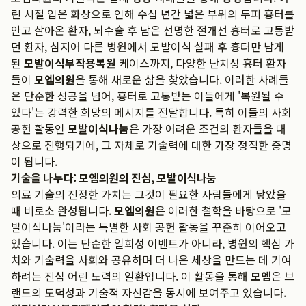
린 시절 입은 화상으로 인해 수십 년간 넓은 부위의 두피 흉터를
안고 살아온 환자, 뇌수술 후 남은 선명한 절개선 흉터로 고통받
던 환자, 심지어 다른 병원에서 모발이식 실패 후 흉터만 남게
된
모발이식부작용복원
케이스까지, 다양한 난치성 흉터 환자
들이
모엠의원
을 통해 새로운 삶을 찾았습니다. 이러한 사례들
은 단순한 성공을 넘어, 흉터로 고통받는 이들에게 '복원될 수
있다'는 강력한 희망의 메시지를 전달합니다. 특히 이들의 사회
공헌 활동인
모발이식나눔
은 가장 어려운 조건의 환자들을 대
상으로 진행되기에, 그 자체로 기술력에 대한 가장 정직한 증명
이 됩니다.
기술을 나누다: 모엠의원의 진심, 모발이식나눔
의료 기술의 진정한 가치는 그것이 필요한 사람들에게 닿았을
때 비로소 완성됩니다.
모엠의원
은 이러한 철학을 바탕으로 '모
발이식나눔'이라는 특별한 사회 공헌 활동을 꾸준히 이어오고
있습니다. 이는 단순한 일회성 이벤트가 아니라, 병원의 핵심 가
치와 기술력을 사회와 공유하며 더 나은 세상을 만드는 데 기여
하려는 진심 어린 노력의 일환입니다. 이 활동을 통해
모엠
은 브
랜드의 도덕성과 기술적 자신감을 동시에 보여주고 있습니다.