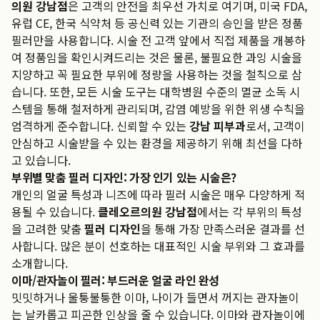
의원 강남점
은 고객의 안전을 최우선 가치로 여기며, 미국 FDA,
유럽 CE, 한국 식약처 등 공신력 있는 기관의 승인을 받은 정품
필러만을 사용합니다. 시술 전 고객 앞에서 직접 제품을 개봉하
여 정품임을 확인시켜드리는 것은 물론, 불필요한 과잉 시술을
지양하고 꼭 필요한 부위에 정량을 사용하는 것을 철칙으로 삼
습니다. 또한, 모든 시술 도구는 대학병원 수준의 멸균 소독 시
스템을 통해 철저하게 관리되며, 감염 예방을 위한 위생 수칙을
엄격하게 준수합니다. 신뢰할 수 있는
강남 피부과
로서, 고객이
안심하고 시술받을 수 있는 환경을 제공하기 위해 최선을 다하
고 있습니다.
부위별 맞춤 필러 디자인: 가장 인기 있는 시술은?
개인의 얼굴 특성과 니즈에 따라 필러 시술은 매우 다양하게 적
용될 수 있습니다.
클레오르의원 강남점
에서는 각 부위의 특성
을 고려한 맞춤
필러 디자인
을 통해 가장 만족스러운 결과를 선
사합니다. 많은 분이 선호하는 대표적인 시술 부위와 그 효과를
소개합니다.
이마/관자놀이 필러: 부드러운 얼굴 라인 완성
밋밋하거나 울퉁불퉁한 이마, 나이가 들면서 꺼지는 관자놀이
는 날카롭고 피곤한 인상을 줄 수 있습니다. 이마와 관자놀이에