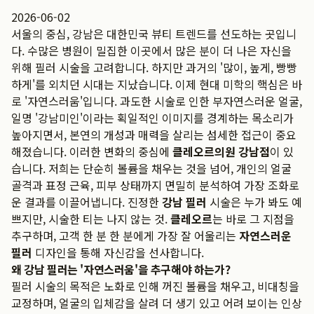
2026-06-02
서울의 중심, 강남은 대한민국 뷰티 트렌드를 선도하는 곳입니
다. 수많은 병원이 밀집한 이곳에서 많은 분이 더 나은 자신을
위해 필러 시술을 고려합니다. 하지만 과거의 '많이, 높게, 빵빵
하게'를 외치던 시대는 지났습니다. 이제 현대 미학의 핵심은 바
로 '자연스러움'입니다. 과도한 시술로 인한 부자연스러운 얼굴,
일명 '강남미인'이라는 획일적인 이미지를 경계하는 목소리가
높아지면서, 본연의 개성과 매력을 살리는 섬세한 접근이 중요
해졌습니다. 이러한 변화의 중심에
클레오르의원 강남점
이 있
습니다. 저희는 단순히 볼륨을 채우는 것을 넘어, 개인의 얼굴
골격과 표정 근육, 피부 상태까지 면밀히 분석하여 가장 조화로
운 결과를 이끌어냅니다. 진정한
강남 필러
시술은 누가 봐도 예
쁘지만, 시술한 티는 나지 않는 것.
클레오르
는 바로 그 지점을
추구하며, 고객 한 분 한 분에게 가장 잘 어울리는
자연스러운
필러
디자인을 통해 자신감을 선사합니다.
왜 강남 필러는 '자연스러움'을 추구해야 하는가?
필러 시술의 목적은 노화로 인해 꺼진 볼륨을 채우고, 비대칭을
교정하며, 얼굴의 입체감을 살려 더 생기 있고 어려 보이는 인상