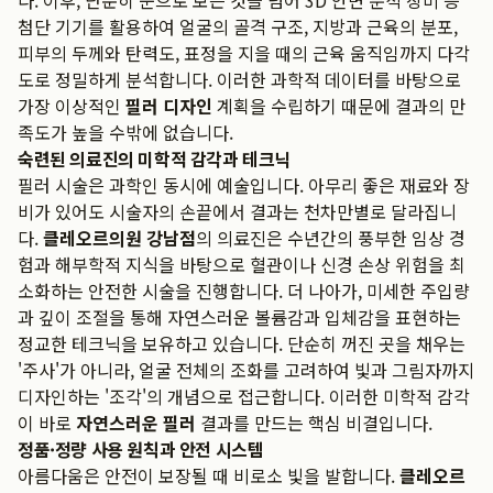
다. 이후, 단순히 눈으로 보는 것을 넘어 3D 안면 분석 장비 등
첨단 기기를 활용하여 얼굴의 골격 구조, 지방과 근육의 분포,
피부의 두께와 탄력도, 표정을 지을 때의 근육 움직임까지 다각
도로 정밀하게 분석합니다. 이러한 과학적 데이터를 바탕으로
가장 이상적인
필러 디자인
계획을 수립하기 때문에 결과의 만
족도가 높을 수밖에 없습니다.
숙련된 의료진의 미학적 감각과 테크닉
필러 시술은 과학인 동시에 예술입니다. 아무리 좋은 재료와 장
비가 있어도 시술자의 손끝에서 결과는 천차만별로 달라집니
다.
클레오르의원 강남점
의 의료진은 수년간의 풍부한 임상 경
험과 해부학적 지식을 바탕으로 혈관이나 신경 손상 위험을 최
소화하는 안전한 시술을 진행합니다. 더 나아가, 미세한 주입량
과 깊이 조절을 통해 자연스러운 볼륨감과 입체감을 표현하는
정교한 테크닉을 보유하고 있습니다. 단순히 꺼진 곳을 채우는
'주사'가 아니라, 얼굴 전체의 조화를 고려하여 빛과 그림자까지
디자인하는 '조각'의 개념으로 접근합니다. 이러한 미학적 감각
이 바로
자연스러운 필러
결과를 만드는 핵심 비결입니다.
정품·정량 사용 원칙과 안전 시스템
아름다움은 안전이 보장될 때 비로소 빛을 발합니다.
클레오르