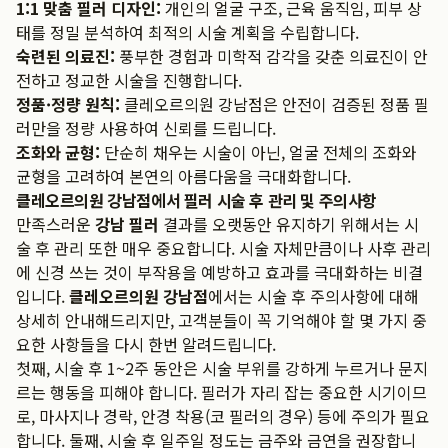
1:1 맞춤 필러 디자인:
개인의 얼굴 구조, 근육 움직임, 피부 상
태를 정밀 분석하여 최적의 시술 계획을 수립합니다.
숙련된 의료진:
풍부한 경험과 미학적 감각을 갖춘 의료진이 안
전하고 정교한 시술을 진행합니다.
정품·정량 원칙:
클레오르의원 강남점은 안전이 검증된 정품 필
러만을 정량 사용하여 신뢰를 드립니다.
조화와 균형:
단순히 채우는 시술이 아닌, 얼굴 전체의 조화와
균형을 고려하여 본연의 아름다움을 극대화합니다.
클레오르의원 강남점에서 필러 시술 후 관리 및 주의사항
만족스러운
강남 필러
결과를 오랫동안 유지하기 위해서는 시
술 후 관리 또한 매우 중요합니다. 시술 자체만큼이나 사후 관리
에 신경 쓰는 것이 부작용을 예방하고 효과를 극대화하는 비결
입니다.
클레오르의원 강남점
에서는 시술 후 주의사항에 대해
상세히 안내해드리지만, 고객분들이 꼭 기억해야 할 몇 가지 중
요한 사항들을 다시 한번 알려드립니다.
첫째, 시술 후 1~2주 동안은 시술 부위를 강하게 누르거나 문지
르는 행동을 피해야 합니다. 필러가 자리 잡는 중요한 시기이므
로, 마사지나 경락, 안경 착용(코 필러의 경우) 등에 주의가 필요
합니다. 둘째, 시술 후 일주일 정도는 금주와 금연을 권장합니