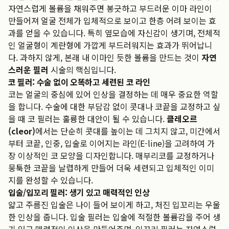
자연스럽게 볼륨을 채워주면 봉긋하고 부드러운 이마 라인이
만들어져 얼굴 전체가 입체적으로 보이고 한층 어려 보이는 효
과를 얻을 수 있습니다. 특히 옆모습에 자신감이 생기며, 전체적
인 얼굴형이 계란형에 가깝게 부드러워지는 효과가 뛰어납니
다. 과하지 않게, 본래 내 이마인 듯한 볼륨을 만드는 것이
자연
스러운 필러
시술의 핵심입니다.
코 필러: 수술 없이 오똑하고 세련된 코 라인
코는 얼굴의 중심에 있어 인상을 결정하는 데 매우 중요한 역할
을 합니다. 수술에 대한 부담감 없이 콧대나 코끝을 교정하고 싶
을 때 코 필러는 훌륭한 대안이 될 수 있습니다.
클레오르
(cleor)
에서는 단순히 콧대를 높이는 데 그치지 않고, 미간에서
부터 코끝, 인중, 입술로 이어지는 라인(E-line)을 고려하여 가
장 이상적인 코 모양을 디자인합니다. 매부리코를 교정하거나
뭉툭한 코끝을 날렵하게 만들어 더욱 세련되고 입체적인 이미
지를 완성할 수 있습니다.
입술/입꼬리 필러: 생기 있고 매력적인 인상
얇고 주름진 입술은 나이 들어 보이게 하고, 처진 입꼬리는 우울
한 인상을 줍니다. 입술 필러는 입술에 적절한 볼륨감을 주어 생