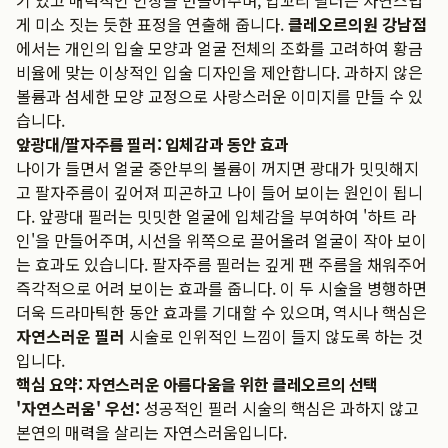
기 있고 매력적인 인상을 만들어주며, 입꼬리 필러는 자연스럽
게 미소 짓는 듯한 표정을 연출해 줍니다.
클레오르의원 강남점
에서는 개인의 입술 모양과 얼굴 전체의 조화를 고려하여 황금
비율에 맞는 이상적인 입술 디자인을 제안합니다. 과하지 않은
볼륨과 섬세한 모양 교정으로 사랑스러운 이미지를 만들 수 있
습니다.
앞광대/팔자주름 필러: 입체감과 동안 효과
나이가 들면서 얼굴 중안부의 볼륨이 꺼지면 광대가 밋밋해지
고 팔자주름이 깊어져 피곤하고 나이 들어 보이는 원인이 됩니
다. 앞광대 필러는 밋밋한 얼굴에 입체감을 부여하여 '하트 라
인'을 만들어주며, 시선을 위쪽으로 끌어올려 얼굴이 작아 보이
는 효과도 있습니다. 팔자주름 필러는 깊게 팬 주름을 채워주어
즉각적으로 어려 보이는 효과를 줍니다. 이 두 시술을 병행하면
더욱 드라마틱한 동안 효과를 기대할 수 있으며, 역시나 핵심은
자연스러운 필러
시술로 인위적인 느낌이 들지 않도록 하는 것
입니다.
핵심 요약: 자연스러운 아름다움을 위한 클레오르의 선택
'자연스러움' 우선:
성공적인 필러 시술의 핵심은 과하지 않고
본연의 매력을 살리는 자연스러움입니다.