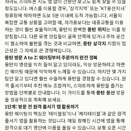
자라도 스마트폰 지도 앱 없이 간판만 보고도 쉽게 찾을 수 있을
정도입니다. 버스를 이용할 경우, '삼각지역' 또는 'KT용산지사'
정류장에 하차하면 도보 5분 이내에 도착 가능합니다. 서울의
복잡한 교통 상황을 고려할 때, 자가용보다는 대중교통을 이용
하는 것이 훨씬 효율적이며, 몽탄의 완벽한
몽탄 위치
는 이를 뒷
받침합니다. 다른 유명 맛집들이 골목 안쪽에 있거나 주차 공간
이 협소하여 불편을 겪는 것과 비교하면,
몽탄 삼각지
지점의 접
근성은 그 자체로 큰 경쟁력입니다.
몽탄 방문 A to Z: 웨이팅부터 주문까지 완전 정복
몽탄의 명성을 익히 들어 알고 있더라도, 막상 방문하려고 하면
긴 웨이팅 때문에 막막하게 느껴질 수 있습니다. 하지만 몇 가지
팁만 알고 있다면 훨씬 수월하게 몽탄을 경험할 수 있습니다. 원
격 줄서기부터 추천 메뉴 조합까지, 스마트하게 몽탄을 즐기는
방법을 단계별로 안내합니다. 이 가이드를 통해
몽탄 용산
방문
을 성공적으로 계획해 보세요.
1단계: 방문 전 원격 줄서기 앱 활용하기
몽탄 웨이팅의 핵심은 '테이블링'이나 '캐치테이블'과 같은 원격
줄서기 앱을 활용하는 것입니다. 매일 정해진 시간에 앱을 통해
원격으로 대기 명단에 이름을 올릴 수 있습니다. 보통 오픈 시간