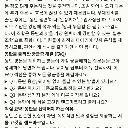
분 정도 많게 주문하는 것을 추천합니다. 초벌 되어 나오기 때문
에 추가 주문 시 흐름이 끊길 수 있기 때문입니다. 우대갈비를
즐긴 후에는 '몽탄 냉면'이나 '된장찌개'로 입가심을 하고, 마지
막으로 남은 양념에 볶아 먹는 '양파 볶음밥'은 필수 코스입니
다. 이 조합은 몽탄의 맛을 가장 완벽하게 경험할 수 있는 '필승
조합'으로 꼽힙니다. 직원들이 최적의 타이밍에 맞춰 음식을 제
공하므로, 편안하게 식사를 즐기기만 하면 됩니다.
몽탄을 둘러싼 궁금증 해결 (FAQ)
몽탄 방문을 계획하는 분들이 가장 궁금해하는 질문들을 모아
명쾌하게 답변해 드립니다. 웨이팅 팁부터 메뉴 선택까지, 이
FAQ 섹션을 통해 모든 궁금증을 해결하세요.
Q1: 몽탄 용산, 웨이팅 없이 즐길 수 있는 방법이 있나요?
Q2: 몽탄 위치가 대중교통으로 정말 편리한가요?
Q3: 몽탄 삼각지 본점 외에 다른 지점은 없나요?
Q4: 몽탄이 왜 서울 고깃집 랜드마크라고 불리나요?
핵심 요약: 몽탄을 선택해야 하는 이유
몽탄은 단순한 맛집이 아닌, 독보적인 맛과 경험을 제공하는
서
울 고깃집 랜드마크
입니다.