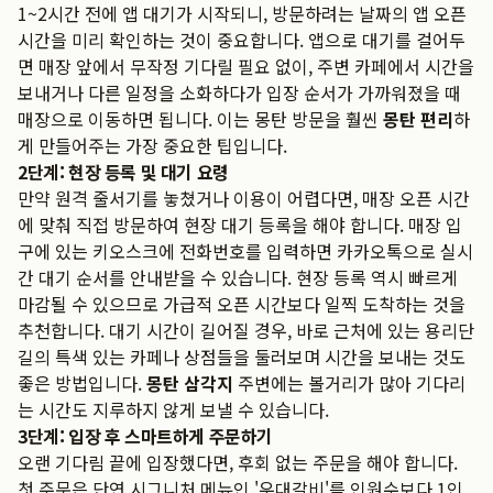
1~2시간 전에 앱 대기가 시작되니, 방문하려는 날짜의 앱 오픈
시간을 미리 확인하는 것이 중요합니다. 앱으로 대기를 걸어두
면 매장 앞에서 무작정 기다릴 필요 없이, 주변 카페에서 시간을
보내거나 다른 일정을 소화하다가 입장 순서가 가까워졌을 때
매장으로 이동하면 됩니다. 이는 몽탄 방문을 훨씬
몽탄 편리
하
게 만들어주는 가장 중요한 팁입니다.
2단계: 현장 등록 및 대기 요령
만약 원격 줄서기를 놓쳤거나 이용이 어렵다면, 매장 오픈 시간
에 맞춰 직접 방문하여 현장 대기 등록을 해야 합니다. 매장 입
구에 있는 키오스크에 전화번호를 입력하면 카카오톡으로 실시
간 대기 순서를 안내받을 수 있습니다. 현장 등록 역시 빠르게
마감될 수 있으므로 가급적 오픈 시간보다 일찍 도착하는 것을
추천합니다. 대기 시간이 길어질 경우, 바로 근처에 있는 용리단
길의 특색 있는 카페나 상점들을 둘러보며 시간을 보내는 것도
좋은 방법입니다.
몽탄 삼각지
주변에는 볼거리가 많아 기다리
는 시간도 지루하지 않게 보낼 수 있습니다.
3단계: 입장 후 스마트하게 주문하기
오랜 기다림 끝에 입장했다면, 후회 없는 주문을 해야 합니다.
첫 주문은 단연 시그니처 메뉴인 '우대갈비'를 인원수보다 1인