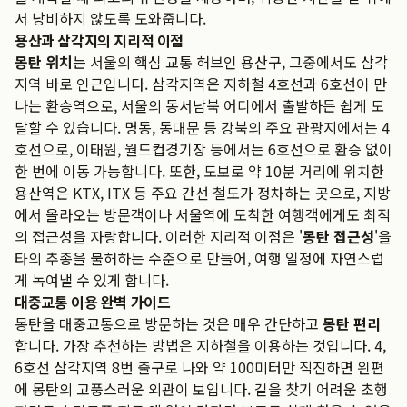
서 낭비하지 않도록 도와줍니다.
용산과 삼각지의 지리적 이점
몽탄 위치
는 서울의 핵심 교통 허브인 용산구, 그중에서도 삼각
지역 바로 인근입니다. 삼각지역은 지하철 4호선과 6호선이 만
나는 환승역으로, 서울의 동서남북 어디에서 출발하든 쉽게 도
달할 수 있습니다. 명동, 동대문 등 강북의 주요 관광지에서는 4
호선으로, 이태원, 월드컵경기장 등에서는 6호선으로 환승 없이
한 번에 이동 가능합니다. 또한, 도보로 약 10분 거리에 위치한
용산역은 KTX, ITX 등 주요 간선 철도가 정차하는 곳으로, 지방
에서 올라오는 방문객이나 서울역에 도착한 여행객에게도 최적
의 접근성을 자랑합니다. 이러한 지리적 이점은 '
몽탄 접근성
'을
타의 추종을 불허하는 수준으로 만들어, 여행 일정에 자연스럽
게 녹여낼 수 있게 합니다.
대중교통 이용 완벽 가이드
몽탄을 대중교통으로 방문하는 것은 매우 간단하고
몽탄 편리
합니다. 가장 추천하는 방법은 지하철을 이용하는 것입니다. 4,
6호선 삼각지역 8번 출구로 나와 약 100미터만 직진하면 왼편
에 몽탄의 고풍스러운 외관이 보입니다. 길을 찾기 어려운 초행