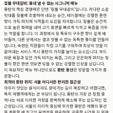
짚불 우대갈비: 흉내 낼 수 없는 시그니처 메뉴
몽탄의 핵심 경쟁력은 단연 '짚불 우대갈비'입니다. 커다란 소갈
빗대를 짚불에 초벌하여 내오는 순간, 테이블에는 강렬한 훈연
향이 가득 퍼지며 식객들의 오감을 자극합니다. 짚불은 순간적
으로 높은 화력을 내어 고기 표면을 빠르게 익히고 육즙을 가두
는 역할을 합니다. 이 과정에서 짚 특유의 구수한 향이 깊게 배
어들어, 다른 곳에서는 결코 맛볼 수 없는 독특한 풍미를 만들어
냅니다. 숙련된 직원들이 직접 고기를 구워주며 최상의 맛을 이
끌어내는 서비스 역시 몽탄의 가치를 높이는 요소입니다. 부드
러운 육질과 입안 가득 터지는 육즙, 그리고 은은하게 퍼지는 짚
불의 향은 한번 맛보면 잊을 수 없는 강렬한 인상을 남깁니다.
이 독보적인 메뉴 하나만으로도
몽탄 용산
은 방문할 가치가 충
분합니다.
최적의 몽탄 위치: 서울 어디서든 편리한 접근성
아무리 맛있는 음식이라도 찾아가는 길이 복잡하고 어렵다면,
특히 여행객에게는 큰 부담이 됩니다. 몽탄의 가장 큰 장점 중
하나는 바로 이러한 걱정을 완벽하게 해소해 주는 압도적인 접
근성입니다. 서울의 지리적 중심에 위치한 몽탄은 여행의 동선
을 계획할 때 최고의 유연성을 제공하며, 귀중한 시간을 길 위에