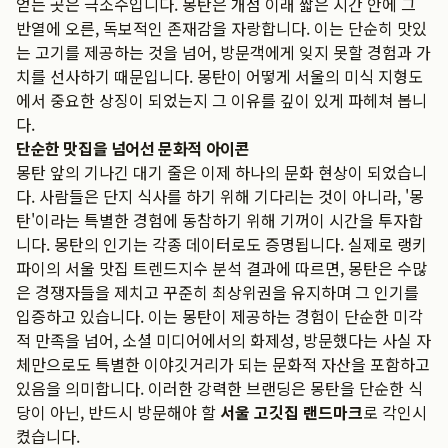
얻는 곳은 극소수입니다. 몽탄은 개점 이래 짧은 시간 안에 그
반열에 오른, 독보적인 존재감을 자랑합니다. 이는 단순히 맛있
는 고기를 제공하는 것을 넘어, 방문객에게 잊지 못할 경험과 가
치를 선사하기 때문입니다. 몽탄이 어떻게 서울의 미식 지형도
에서 중요한 상징이 되었는지 그 이유를 깊이 있게 파헤쳐 봅니
다.
단순한 맛집을 넘어선 문화적 아이콘
몽탄 앞의 기나긴 대기 줄은 이제 하나의 문화 현상이 되었습니
다. 사람들은 단지 식사를 하기 위해 기다리는 것이 아니라, '몽
탄'이라는 특별한 경험에 동참하기 위해 기꺼이 시간을 투자합
니다. 몽탄의 인기는 각종 데이터로도 증명됩니다. 실제로
랭키
파이의 서울 맛집 트렌드지수 분석 결과
에 따르면, 몽탄은 수많
은 경쟁자들을 제치고 꾸준히 최상위권을 유지하며 그 인기를
입증하고 있습니다. 이는 몽탄이 제공하는 경험이 단순한 미각
적 만족을 넘어, 소셜 미디어에서의 화제성, 방문했다는 사실 자
체만으로도 특별한 이야깃거리가 되는 문화적 자산을 포함하고
있음을 의미합니다. 이러한 강력한 브랜딩은 몽탄을 단순한 식
당이 아닌, 반드시 방문해야 할
서울 고깃집 랜드마크
로 각인시
켰습니다.