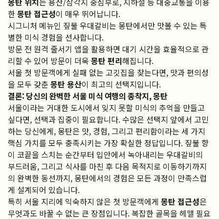
몽탄 위치
는 용산/삼각지 중심부로, 지하철 등 대중교통을 이용
한
몽탄 접근성
이 매우 뛰어납니다.
시그니처 메뉴인 짚불 우대갈비는 몽탄에서만 맛볼 수 있는 특
별한 미식 경험을 선사합니다.
방문 전 원격 줄서기 앱을 활용하면 대기 시간을 효율적으로 관
리할 수 있어 방문이 더욱
몽탄 편리
해집니다.
서울 첫 방문객에게 실패 없는 고깃집을 찾는다면, 맛과 편의성
을 모두 갖춘
몽탄 용산
이 최고의 선택지입니다.
결론: 당신의 완벽한 서울 미식 여행의 종착지, 몽탄
서울이라는 거대한 도시에서 잊지 못할 미식의 추억을 만들고
싶다면, 선택과 집중이 필요합니다. 수많은 선택지 앞에서 고민
하는 당신에게, 몽탄은 맛, 경험, 그리고 편리함이라는 세 가지
핵심 가치를 모두 충족시키는 가장 확실한 정답입니다. 짚불 향
이 코끝을 스치는 순간부터 입안에서 녹아내리는 우대갈비의
부드러움, 그리고 식사를 마친 후 다음 목적지로 이동하기까지
의 완벽한 동선까지, 몽탄에서의 경험은 모든 과정이 만족스럽
게 설계되어 있습니다.
특히 서울 지리에 익숙하지 않은 첫 방문객에게
몽탄 접근성
은
무엇과도 바꿀 수 없는 큰 장점입니다. 복잡한 골목을 헤맬 필요