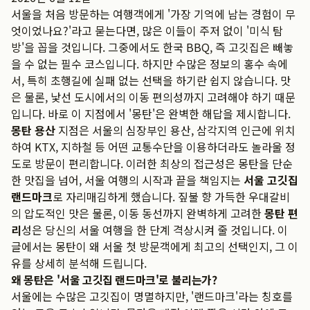
서울을 처음 방문하는 여행객에게 '가장 기억에 남는 경험이 무
엇이었나요?'라고 묻는다면, 많은 이들이 주저 없이 '미식 탐
방'을 꼽을 것입니다. 그중에서도 한국 BBQ, 즉 고깃집은 빼놓
을 수 없는 필수 코스입니다. 하지만 수많은 정보의 홍수 속에
서, 특히 초행길에 실패 없는 선택을 하기란 쉽지 않습니다. 맛
은 물론, 낯선 도시에서의 이동 편의성까지 고려해야 하기 때문
입니다. 바로 이 지점에서 '몽탄'은 완벽한 해답을 제시합니다.
몽탄 용산
지점은 서울의 심장부인 용산, 삼각지역 인근에 위치
하여 KTX, 지하철 등 어떤 교통수단을 이용하더라도 놀라울 정
도로 방문이 편리합니다. 이러한 최상의 접근성은 몽탄을 단순
한 맛집을 넘어, 서울 여행의 시작과 끝을 책임지는
서울 고깃집
랜드마크
로 자리매김하게 했습니다. 짚불 향 가득한 우대갈비
의 압도적인 맛은 물론, 이동 동선까지 완벽하게 고려한
몽탄 편
리
성은 당신의 서울 여행을 한 단계 격상시켜 줄 것입니다. 이
글에서는 몽탄이 왜 서울 첫 방문객에게 최고의 선택인지, 그 이
유를 상세히 분석해 드립니다.
왜 몽탄은 '서울 고깃집 랜드마크'로 불리는가?
서울에는 수많은 고깃집이 명멸하지만, '랜드마크'라는 칭호를