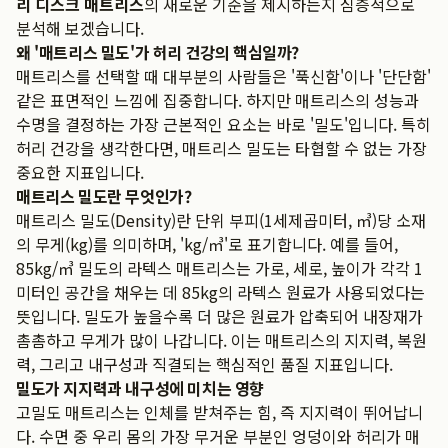
리 디스크 매트리스
의 새로운 기준을 제시하는지 심층적으로
분석해 보겠습니다.
왜 '매트리스 밀도'가 허리 건강의 핵심일까?
매트리스를 선택할 때 대부분의 사람들은 '푹신함'이나 '단단함'
같은 표면적인 느낌에 집중합니다. 하지만 매트리스의 성능과
수명을 결정하는 가장 근본적인 요소는 바로 '밀도'입니다. 특히
허리 건강을 생각한다면, 매트리스 밀도는 타협할 수 없는 가장
중요한 지표입니다.
매트리스 밀도란 무엇인가?
매트리스 밀도(Density)란 단위 부피(1세제곱미터, ㎥)당 소재
의 무게(kg)를 의미하며, 'kg/㎥'로 표기합니다. 예를 들어,
85kg/㎥ 밀도의 라텍스 매트리스는 가로, 세로, 높이가 각각 1
미터인 공간을 채우는 데 85kg의 라텍스 원료가 사용되었다는
뜻입니다. 밀도가 높을수록 더 많은 원료가 압축되어 내장재가
촘촘하고 무게가 많이 나갑니다. 이는 매트리스의 지지력, 복원
력, 그리고 내구성과 직결되는 핵심적인 품질 지표입니다.
밀도가 지지력과 내구성에 미치는 영향
고밀도 매트리스는 인체를 받쳐주는 힘, 즉 지지력이 뛰어납니
다. 수면 중 우리 몸의 가장 무거운 부분인 엉덩이와 허리가 매