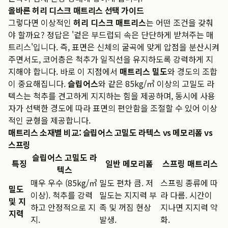
올바른 허리 디스크 매트리스 선택 가이드
그렇다면 이상적인
허리 디스크 매트리스
는 어떤 조건을 갖춰
야 할까요? 정답은 '겉은 부드럽되 속은 단단하게 받쳐주는 매
트리스'입니다. 즉, 표면은 신체의 굴곡에 맞게 압점을 분산시켜
주면서도, 코어층은 척추가 일직선을 유지하도록 강력하게 지
지해야 합니다. 바로 이 지점에서
매트리스 밀도
와 경도의 조합
이 중요해집니다.
슬립어스
와 같은 85kg/㎥ 이상의 고밀도 라
텍스는 척추를 견고하게 지지하는 힘을 제공하며, 동시에 사용
자가 선택한 경도에 따라 표면의 편안함을 조절할 수 있어 이상
적인 균형을 제공합니다.
매트리스 소재별 비교: 슬립어스 고밀도 라텍스 vs 메모리폼 vs
스프링
슬립어스 고밀도 라
특징
일반 메모리폼
스프링 매트리스
텍스
매우 우수 (85kg/㎥
밀도 편차 큼. 저
스프링 종류에 따
밀도
이상). 척추를 강력
밀도는 지지력 부
라 다름. 시간이
및 지
하고 안정적으로 지
족 및 꺼짐 현상
지나면 지지력 약
지력
지.
발생.
화.