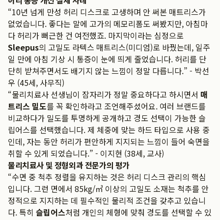
허리 통증 개선 실제 사례
“10년 넘게 만성 허리 디스크로 고생하며 안 써본 매트리스가
없었습니다. 좋다는 말에 고가의 메모리폼도 써봤지만, 아침마
다 허리가 뻐근한 건 여전했죠. 마지막이라는 심정으로
Sleepus
의 고밀도 라텍스 매트리스(미디엄)로 바꿨는데, 일주
일 만에 아침 기상 시 통증이 눈에 띄게 줄었습니다. 허리를 단
단히 받쳐주면서도 배기지 않는 느낌이 정말 다릅니다.” - 박선
우 (45세, 사무직)
“물리치료사 선생님이 잠자리가 정말 중요하다고 하시면서
매
트리스 밀도
를 꼭 확인하라고 조언해주셨어요. 여러 브랜드를
비교하다가 밀도를 투명하게 공개하고 경도 선택이 가능한 슬
립어스를 선택했습니다. 제 체중에 맞는 하드 타입으로 사용 중
인데, 자는 동안 허리가 편안하게 지지되는 느낌이 들어 숙면을
취할 수 있게 되었습니다.” - 이지현 (38세, 교사)
물리치료사 및 정형외과 전문가의 평가
“수면 중 척추 정렬을 유지하는 것은 허리 디스크 관리의 핵심
입니다. 그런 면에서 85kg/㎥ 이상의 고밀도 소재는 척추를 안
정적으로 지지하는 데 필수적인 물리적 조건을 갖추고 있습니
다. 특히
슬립어스
처럼 개인의 체형에 맞춰 경도를 선택할 수 있