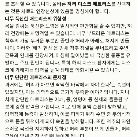
를 초래할 수 있습니다. 올바른
허리 디스크 매트리스
를 선택하
는 것은 치료의 연장선상에 있음을 명심해야 합니다.
너무 푹신한 매트리스의 위험성
몸을 감싸는 푹신한 느낌은 일시적인 편안함을 줄 수 있지만, 허
리 건강에는 치명적일 수 있습니다. 너무 부드러운 매트리스는
척추의 가장 무거운 부분인 골반과 허리가 아래로 처지게 만듭
니다. 이러한 '해먹 현상'은 밤새 척추 정렬을 무너뜨리고 주변
근육과 인대를 긴장시켜, 아침에 일어났을 때 극심한 통증을 유
발하는 주요 원인이 됩니다. 특히 허리 디스크 환자에게는 디스
크에 가해지는 압력을 높여 상태를 악화시킬 수 있습니다.
너무 단단한 매트리스의 문제점
과거에는 '허리가 아프면 딱딱한 바닥에서 자야 한다'는 속설이
있었지만, 이는 의학적으로 근거가 부족한 이야기입니다. 지나
치게 단단한 매트리스는 어깨, 등, 엉덩이 등 신체의 돌출된 부
분에 강한 압력을 가합니다. 이로 인해 혈액 순환이 방해받고,
압력점에 통증이 발생하며, 이를 피하기 위해 수면 중 무의식적
으로 몸을 뒤척이게 되어 숙면을 방해합니다. 또한 척추의 자연
스러운 곡선을 지지하지 못하고 허리 부분이 뜨게 만들어, 허리
근육이 밤새 긴장 상태에 놓이게 됩니다.