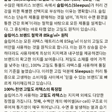
수많은 매트리스 브랜드 속에서
슬립어스(Sleepus)
가 허리 건
강을 위한 특별한 선택지로 부상하는 이유는 명확합니다. 슬립
어스는 단순히 제품을 판매하는 것을 넘어, '최적의 수면 환경을
통한 건강 회복'이라는 철학을 바탕으로 모든 제품을 설계합니
다. 그 중심에는 바로 타협 없는 고밀도 원칙이 있습니다.
슬립어스 브랜드 철학과 85kg/㎥+ 원칙
슬립어스는 모든 라텍스 매트리스에 85kg/㎥ 이상의 고밀도 코
어만을 사용하는 것을 원칙으로 합니다. 이는 원가 상승을 감수
하더라도 사용자에게 최상의 지지력과 내구성을 제공하겠다는
브랜드의 확고한 의지를 보여줍니다. 저밀도 소재를 섞어 가격
을 낮추는 대신, 100% 고밀도 통몰드 라텍스를 사용하여 품질
의 기준을 높였습니다. 이러한 고집 덕분에
Sleepus
는 허리 통
증으로 고생하는 소비자들 사이에서 '믿을 수 있는 브랜드'로 빠
르게 자리매김하고 있습니다.
100% 천연 고밀도 라텍스의 특장점
슬립어스가 사용하는
고밀도 라텍스
는 지지력 외에도 다양한
장점을 가집니다. 첫째, 수백만 개의 에어셀(Air-cell) 구조로 이
루어져 통기성이 매우 뛰어납니다. 수면 중 발생하는 열과 습기