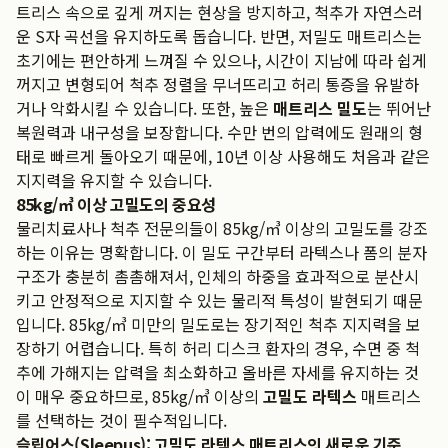
트리스 속으로 깊게 꺼지는 현상을 방지하고, 척추가 자연스러
운 S자 곡선을 유지하도록 돕습니다. 반면, 저밀도 매트리스는
초기에는 편안하게 느껴질 수 있으나, 시간이 지남에 따라 쉽게
꺼지고 변형되어 척추 정렬을 무너뜨리고 허리 통증을 유발하
거나 악화시킬 수 있습니다. 또한, 높은
매트리스 밀도
는 뛰어난
복원력과 내구성을 보장합니다. 수만 번의 압력에도 원래의 형
태로 빠르게 돌아오기 때문에, 10년 이상 사용해도 처음과 같은
지지력을 유지할 수 있습니다.
85kg/㎥ 이상 고밀도의 중요성
물리치료사나 척추 전문의들이 85kg/㎥ 이상의 고밀도를 강조
하는 이유는 명확합니다. 이 밀도 구간부터 라텍스나 폼의 분자
구조가 충분히 촘촘해져서, 인체의 하중을 효과적으로 분산시
키고 안정적으로 지지할 수 있는 물리적 특성이 발현되기 때문
입니다. 85kg/㎥ 미만의 밀도로는 장기적인 척추 지지력을 보
장하기 어렵습니다. 특히 허리 디스크 환자의 경우, 수면 중 척
추에 가해지는 압력을 최소화하고 올바른 자세를 유지하는 것
이 매우 중요하므로, 85kg/㎥ 이상의
고밀도 라텍스
매트리스
를 선택하는 것이 필수적입니다.
슬립어스(Sleepus): 고밀도 라텍스 매트리스의 새로운 기준