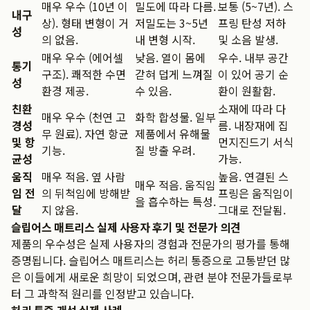
매우 우수 (10년 이
밀도에 따라 다름.
보통 (5~7년). 스
내구
상). 형태 변형이 거
저밀도는 3~5년
프링 탄성 저하
성
의 없음.
내 변형 시작.
및 소음 발생.
매우 우수 (에어셀
낮음. 열이 몸에
우수. 내부 공간
통기
구조). 쾌적한 수면
갇혀 덥게 느껴질
이 있어 공기 순
성
환경 제공.
수 있음.
환이 원활함.
친환
소재에 따라 다
매우 우수 (천연 고
화학 합성물. 일부
경성
름. 내장재에 집
무 원료). 자연 항균
제품에서 유해물
및 항
먼지진드기 서식
기능.
질 방출 우려.
균성
가능.
움직
매우 적음. 옆 사람
높음. 연결된 스
매우 적음. 움직임
임 전
의 뒤척임에 방해받
프링은 움직임이
을 흡수하는 특성.
달
지 않음.
그대로 전달됨.
슬립어스 매트리스 실제 사용자 후기 및 전문가 의견
제품의 우수성은 실제 사용자의 경험과 전문가의 평가를 통해
증명됩니다. 슬립어스 매트리스는 허리 통증으로 고통받던 많
은 이들에게 새로운 희망이 되었으며, 관련 분야 전문가들로부
터 그 과학적 원리를 인정받고 있습니다.