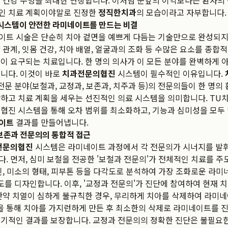
 건강 수명을 최대한 연장합니다. 이처럼 눈앞의 이익보다는 환자의
인 치료 계획이야말로 진정한
정직한치과
의 모습이라고 자부합니다.
시스템이 안전한 라미네이트를 만드는 비결
이트 시술은 단순히 치아 겉면을 예쁘게 다듬는 기술만으로 완성되지
 관계, 잇몸 건강, 치아 배열, 얼굴과의 조화 등 수많은 요소를 종합
이 요구되는 치료입니다. 한 명의 의사가 이 모든 분야를 완벽하게
니다. 이것이 바로
치과전문의협진
시스템이 필수적인 이유입니다.
 전문 분야(보철과, 교정과, 보존과, 치주과 등)의 전문의들이 한 명의
하고 치료 계획을 세우는 선진적인 의료 시스템을 의미합니다. TU
협진 시스템을 통해 오차 범위를 최소화하고, 기능과 심미성을 모두
이트
결과를 만들어냅니다.
 보존과 전문의의 통합적 접근
전문의협진
시스템은 라미네이트 과정에서 각 전문의가 시너지를 발
. 먼저, 심미 보철을 전공한 '보철과 전문의'가 전체적인 치료를 주
인, 미소의 형태, 피부톤 등을 다각도로 분석하여 가장 조화로운 라미
명도를 디자인합니다. 이후, '교정과 전문의'가 진단에 참여하여 현재 
만약 치열이 심하게 불규칙한 경우, 무리하게 치아를 삭제하여 라미
을 통해 치아를 가지런하게 만든 후 최소한의 삭제로 라미네이트를 
기적인 결과를 보장합니다. 교정과 전문의의 정확한 진단은 불필요한