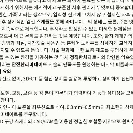
 성공적으로 끝났다고 해서 모든 과정이 완료된 것은 아닙니다. 아
유지하기 위해서는 체계적이고 꾸준한 사후 관리가 무엇보다 중요합니
영원한 가족'이라는 생각으로, 일회성 진료에 그치지 않고 철저한 사후
 후 정기적인 검진 스케줄을 통해 라미네이트의 상태는 물론, 주변 
 지속적으로 체크합니다. 혹시라도 발생할 수 있는 미세한 문제점을
로써 더 큰 문제로 발전하는 것을 예방합니다. 또한, 환자 개개인의
 방법과 치실, 치간칫솔 사용법 등 홈케어 노하우를 상세하게 교육
지할 수 있도록 돕습니다. 시술 결과에 대한 보증 제도를 투명하게 
 수 있는 환경을 제공하는 것 역시
정직한치과
로서의 당연한 약속입
 관리는
안전한라미네이트
시술의 만족도를 완성하는 마지막 퍼즐과도
치 요약
진료 없이, 3D-CT 등 첨단 장비를 활용해 투명하고 정확하게 진단
.
보철, 교정, 보존 등 각 분야 전문의가 협력하여 기능과 심미성을 모
립합니다.
자연치아 보존을 최우선으로 하여, 0.3mm~0.5mm의 최소한의 삭
라미네이트를 추구합니다.
D 구강 스캐너와 CAD/CAM을 이용한 정밀한 보철물 제작으로 완벽
.