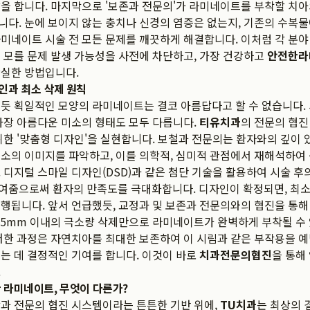
을 합니다. 마지막으로 '보존과 전문의'가 라미네이트를 부착할 치아
다. 눈에 보이지 않는 충치나 신경의 염증은 없는지, 기존의 수복
미네이트 시술 전 모든 문제를 깨끗하게 해결합니다. 이처럼 각 분
 모를 문제 발생 가능성을 사전에 차단하고, 가장 건강하고
안전한라
확실한 방법입니다.
인과 최소 삭제 원칙
듯 획일적인 모양의 라미네이트는 결코 아름답다고 할 수 없습니다.
가장 아름다운 미소의 형태도 모두 다릅니다.
티유치과
의 전문의 협진
위한 '맞춤형 디자인'을 실현합니다. 보철과 전문의는 환자와의 깊이 
소의 이미지를 파악하고, 이를 의학적, 심미적 관점에서 재해석하여
 디지털 스마일 디자인(DSD)과 같은 첨단 기술을 활용하여 시술 후
여줌으로써 환자의 만족도를 극대화합니다. 디자인이 확정되면, 최소
행됩니다. 앞서 언급했듯, 교정과 및 보존과 전문의와의 협진을 통
~0.5mm 이내의 극소량 삭제만으로 라미네이트가 완벽하게 부착될 수
러한 과정은 자연치아를 최대한 보존하여 이 시림과 같은 부작용을 
는 데 결정적인 기여를 합니다. 이것이 바로
치과전문의협진
을 통해
.
 라미네이트, 무엇이 다른가?
과 전문의 협진 시스템이라는 튼튼한 기반 위에,
TU치과
는 최상의 