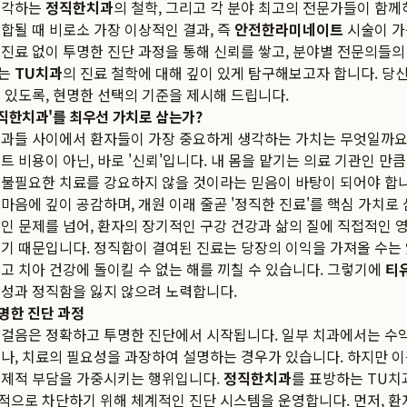
생각하는
정직한치과
의 철학, 그리고 각 분야 최고의 전문가들이 함
합될 때 비로소 가장 이상적인 결과, 즉
안전한라미네이트
시술이 가
진료 없이 투명한 진단 과정을 통해 신뢰를 쌓고, 분야별 전문의들
내는
TU치과
의 진료 철학에 대해 깊이 있게 탐구해보고자 합니다. 당
 있도록, 현명한 선택의 기준을 제시해 드립니다.
정직한치과'를 최우선 가치로 삼는가?
치과들 사이에서 환자들이 가장 중요하게 생각하는 가치는 무엇일까요
트 비용이 아닌, 바로 '신뢰'입니다. 내 몸을 맡기는 의료 기관인 만큼
 불필요한 치료를 강요하지 않을 것이라는 믿음이 바탕이 되어야 합
마음에 깊이 공감하며, 개원 이래 줄곧 '정직한 진료'를 핵심 가치로
인 문제를 넘어, 환자의 장기적인 구강 건강과 삶의 질에 직접적인 
기 때문입니다. 정직함이 결여된 진료는 당장의 이익을 가져올 수는 
고 치아 건강에 돌이킬 수 없는 해를 끼칠 수 있습니다. 그렇기에
티
성과 정직함을 잃지 않으려 노력합니다.
명한 진단 과정
첫걸음은 정확하고 투명한 진단에서 시작됩니다. 일부 치과에서는 수
나, 치료의 필요성을 과장하여 설명하는 경우가 있습니다. 하지만 
경제적 부담을 가중시키는 행위입니다.
정직한치과
를 표방하는 TU
으로 차단하기 위해 체계적인 진단 시스템을 운영합니다. 먼저, 환