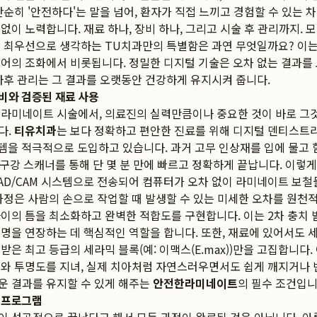
단순히 '안전하다'는 말을 넘어, 환자가 직접 느끼고 경험할 수 있는 
없이 노력합니다. 재료 하나, 장비 하나, 그리고 시술 후 관리까지. 
 최우선으로 생각하는 TU치과만의 특별함은 과연 무엇일까요? 이는
어의 조화에서 비롯됩니다. 정밀한 디지털 기술은 오차 없는 결과를
사후 관리는 그 결과를 오랫동안 건강하게 유지시켜 줍니다.
비와 검증된 재료 사용
 라미네이트 시술에서, 의료진의 실력만큼이나 중요한 것이 바로 그
다.
티유치과
는 보다 정확하고 편안한 진료를 위해 디지털 덴티스트리(D
) 시스템을 적극적으로 도입하고 있습니다. 과거 고무 인상재를 입에 물고
 구강 스캐너를 통해 단 몇 분 만에 빠르고 정확하게 끝납니다. 이렇
AD/CAM 시스템으로 전송되어 컴퓨터가 오차 없이 라미네이트 보
과정은 사람의 손으로 작업할 때 발생할 수 있는 미세한 오차를 원천
이의 틈을 최소화하고 완벽한 적합도를 구현합니다. 이는 2차 충치 
명을 연장하는 데 핵심적인 역할을 합니다. 또한, 재료에 있어서도
받은 최고 등급의 세라믹 블록(예: 이맥스(E.max))만을 고집합니다.
와 투명도를 지녀, 실제 치아처럼 자연스러우면서도 쉽게 깨지거나 
운 결과를 유지할 수 있게 해주는
안전한라미네이트
의 필수 조건입니
 프로그램