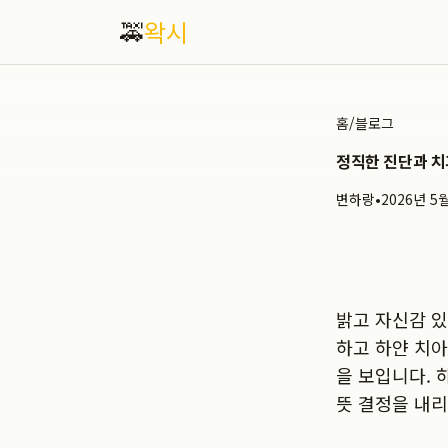
🚕
왁시
홈
/
블로그
정직한 진단과 치
변하랑
•
2026년 5
밝고 자신감 있
하고 하얀 치아
을 보입니다. 
뜻 결정을 내리지