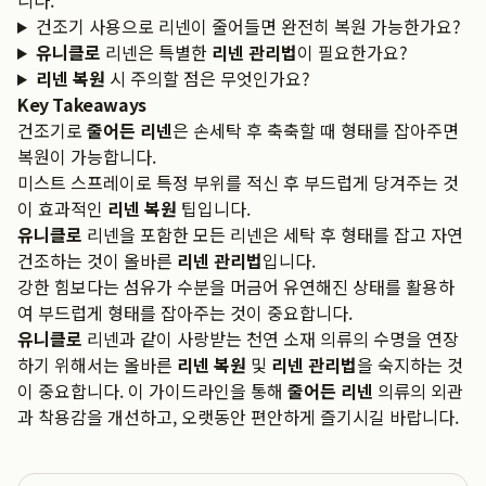
니다.
건조기 사용으로 리넨이 줄어들면 완전히 복원 가능한가요?
유니클로
리넨은 특별한
리넨 관리법
이 필요한가요?
리넨 복원
시 주의할 점은 무엇인가요?
Key Takeaways
건조기로
줄어든 리넨
은 손세탁 후 축축할 때 형태를 잡아주면
복원이 가능합니다.
미스트 스프레이로 특정 부위를 적신 후 부드럽게 당겨주는 것
이 효과적인
리넨 복원
팁입니다.
유니클로
리넨을 포함한 모든 리넨은 세탁 후 형태를 잡고 자연
건조하는 것이 올바른
리넨 관리법
입니다.
강한 힘보다는 섬유가 수분을 머금어 유연해진 상태를 활용하
여 부드럽게 형태를 잡아주는 것이 중요합니다.
유니클로
리넨과 같이 사랑받는 천연 소재 의류의 수명을 연장
하기 위해서는 올바른
리넨 복원
및
리넨 관리법
을 숙지하는 것
이 중요합니다. 이 가이드라인을 통해
줄어든 리넨
의류의 외관
과 착용감을 개선하고, 오랫동안 편안하게 즐기시길 바랍니다.