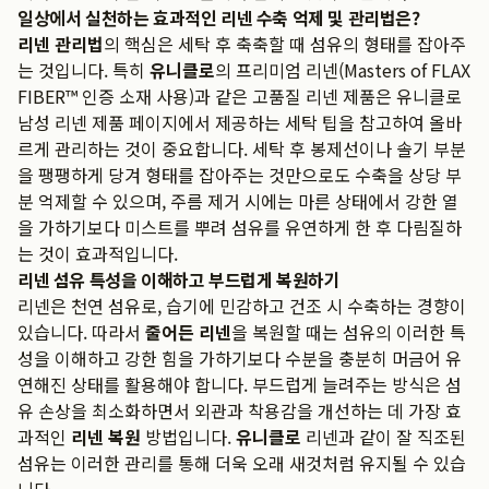
일상에서 실천하는 효과적인 리넨 수축 억제 및 관리법은?
리넨 관리법
의 핵심은 세탁 후 축축할 때 섬유의 형태를 잡아주
는 것입니다. 특히
유니클로
의 프리미엄 리넨(Masters of FLAX
FIBER™ 인증 소재 사용)과 같은 고품질 리넨 제품은
유니클로
남성 리넨 제품 페이지
에서 제공하는 세탁 팁을 참고하여 올바
르게 관리하는 것이 중요합니다. 세탁 후 봉제선이나 솔기 부분
을 팽팽하게 당겨 형태를 잡아주는 것만으로도 수축을 상당 부
분 억제할 수 있으며, 주름 제거 시에는 마른 상태에서 강한 열
을 가하기보다 미스트를 뿌려 섬유를 유연하게 한 후 다림질하
는 것이 효과적입니다.
리넨 섬유 특성을 이해하고 부드럽게 복원하기
리넨은 천연 섬유로, 습기에 민감하고 건조 시 수축하는 경향이
있습니다. 따라서
줄어든 리넨
을 복원할 때는 섬유의 이러한 특
성을 이해하고 강한 힘을 가하기보다 수분을 충분히 머금어 유
연해진 상태를 활용해야 합니다. 부드럽게 늘려주는 방식은 섬
유 손상을 최소화하면서 외관과 착용감을 개선하는 데 가장 효
과적인
리넨 복원
방법입니다.
유니클로
리넨과 같이 잘 직조된
섬유는 이러한 관리를 통해 더욱 오래 새것처럼 유지될 수 있습