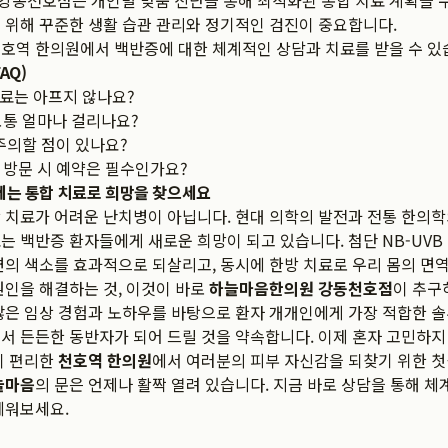
강동천호점은 개인별 맞춤 진단을 통해 최적화된 통합 치료 계획을 
 위해 꾸준한 생활 습관 관리와 정기적인 검진이 중요합니다.
호역 한의원에서 백반증에 대한 체계적인 상담과 치료를 받을 수 있
AQ)
료는 아프지 않나요?
보통 얼마나 걸리나요?
주의할 점이 있나요?
 방문 시 예약은 필수인가요?
이제는 통합 치료로 희망을 찾으세요
 치료가 어려운 난치병이 아닙니다. 현대 의학의 발전과 전통 한의학
는 백반증 환자들에게 새로운 희망이 되고 있습니다. 첨단 NB-UVB
면의 색소를 효과적으로 되살리고, 동시에 한방 치료로 우리 몸의 면
원인을 해결하는 것, 이것이 바로
하늘마음한의원 강동천호점
이 추구
많은 임상 경험과 노하우를 바탕으로 환자 개개인에게 가장 적합한 
서 든든한 동반자가 되어 드릴 것을 약속합니다. 이제 혼자 고민하지
이 편리한
천호역 한의원
에서 여러분의 피부 자신감을 되찾기 위한 
늘마음
의 문은 언제나 활짝 열려 있습니다. 지금 바로 상담을 통해 
세워보세요.