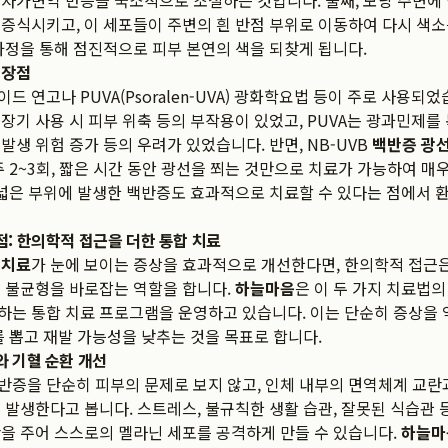
자가면역 반응을 국소적으로 조절하는 것입니다. 둘째, 모낭 주변에
증식시키고, 이 세포들이 주변의 흰 반점 부위로 이동하여 다시 색
과정을 통해 점진적으로 피부 본연의 색을 되찾게 됩니다.
 장점
 연고나 PUVA(Psoralen-UVA) 광화학요법 등이 주로 사용되었
장기 사용 시 피부 위축 등의 부작용이 있었고, PUVA는 광과민제를
발생 위험 증가 등의 우려가 있었습니다. 반면, NB-UVB
백반증 광
주 2~3회, 짧은 시간 동안 광선을 쬐는 것만으로 치료가 가능하여 매
 넓은 부위에 발생한 백반증도 효과적으로 치료할 수 있다는 점에서
: 한의학적 접근을 더한 통합 치료
선치료
가 눈에 보이는 증상을 효과적으로 개선한다면, 한의학적 접근
 불균형을 바로잡는 역할을 합니다.
하늘마음
은 이 두 가지 치료법
는 통합 치료 프로그램을 운영하고 있습니다. 이는 단순히 증상을 
를 뽑고 재발 가능성을 낮추는 것을 목표로 합니다.
 기혈 순환 개선
증을 단순히 피부의 문제로 보지 않고, 인체 내부의 면역체계 교란과
 발생한다고 봅니다. 스트레스, 불규칙한 생활 습관, 잘못된 식습관 
을 주어 스스로의 멜라닌 세포를 공격하게 만들 수 있습니다.
하늘마