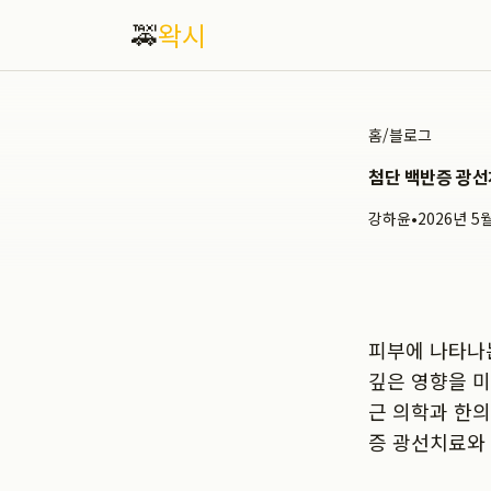
🚕
왁시
홈
/
블로그
첨단 백반증 광선
강하윤
•
2026년 5
피부에 나타나는
깊은 영향을 미
근 의학과 한의
증 광선치료와 인