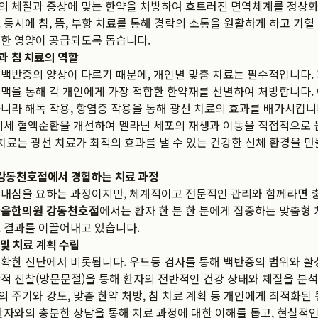
의 체질과 증상에 맞는 한약을 처방하여 흐트러진 면역체계를 정상화
 동시에 침, 뜸, 부항 치료를 통해 경락의 소통을 원활하게 하고 기
분한 영양이 공급되도록 돕습니다.
과 침 치료의 역할
백반증의 양상이 다르기 때문에, 개인별 맞춤 치료는 필수적입니다.
맥을 통해 각 개인에게 가장 적합한 한약재를 선별하여 처방합니다. 
니라 해독 작용, 항염증 작용을 통해 광선 치료의 효과를 배가시킵니다
미세 혈액순환을 개선하여 멜라닌 세포의 재생과 이동을 직접적으로 
 치료는 광선 치료가 최적의 효과를 낼 수 있는 건강한 신체 환경을 
강동천호점에서 경험하는 치료 과정
인내심을 요하는 과정이지만, 체계적이고 전문적인 관리와 함께라면 
음한의원 강동천호점
에서는 환자 한 분 한 분에게 집중하는 맞춤형
 결과를 이끌어내고 있습니다.
 및 치료 계획 수립
정확한 진단에서 비롯됩니다. 우드등 검사를 통해 백반증의 범위와 
적 진찰(망문문절)을 통해 환자의 전반적인 건강 상태와 체질을 분석
 주기와 강도, 맞춤 한약 처방, 침 치료 계획 등 개인에게 최적화된
환자와의 충분한 상담을 통해 치료 과정에 대한 이해를 돕고, 현실적