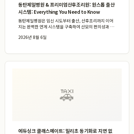
동탄제일병원 & 프리미엄산후조리원: 원스톱 출산
시스템: Everything You Need to Know
동탄제일병원은 임신 시도부터 출산, 산후조리까지 이어
지는 완벽한 연계 시스템을 구축하여 산모의 편의성과 서
비스 연속성을 극대화합니다. 난임 치료, 출산, 그리고 산
2026년 8월 6일
후조리까지 한 건물 내에서 모두 가능한 원스톱출산 시스
템을 통해 산모의 동선과 불편을 최소화하며, 특히 동탄제
일프리미엄...
🚕
에듀싱크 클래스메이트: 밀리초 동기화로 지연 없