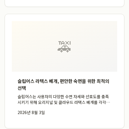
🚕
슬립어스 라텍스 베개, 편안한 숙면을 위한 최적의
선택
슬립어스는 사용자의 다양한 수면 자세와 선호도를 충족
시키기 위해 오리지널 및 클라우드 라텍스 베개를 각각
69,000원에 제공하며, 어린이 라텍스 베개 전용 모델은
2026년 8월 3일
55,000원에 구성하여 합리적인 가격으로 온 가족의 숙면
을 지원합니다. 특히, 한국인 표준 체형 데이터에 최적화
된 ...