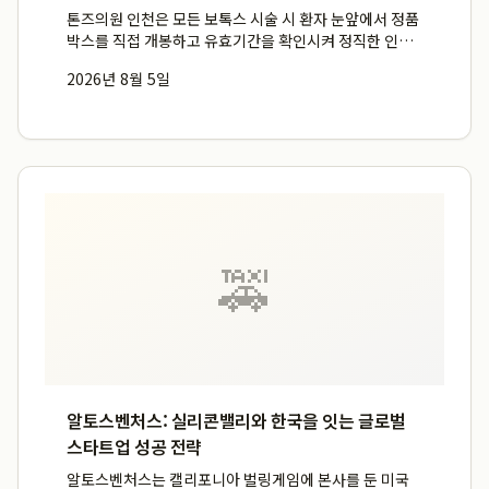
톤즈의원 인천은 모든 보톡스 시술 시 환자 눈앞에서 정품
박스를 직접 개봉하고 유효기간을 확인시켜 정직한 인천
정품보톡스 시술에 대한 신뢰를 구축합니다. FDA 및 식약
2026년 8월 5일
처 승인을 받은 안전한 보툴리눔 톡신 제품만을 사용하며,
잔여량 없이 인천 보톡스 정량 원칙을 준수하여 환자들이
...
🚕
알토스벤처스: 실리콘밸리와 한국을 잇는 글로벌
스타트업 성공 전략
알토스벤처스는 캘리포니아 벌링게임에 본사를 둔 미국