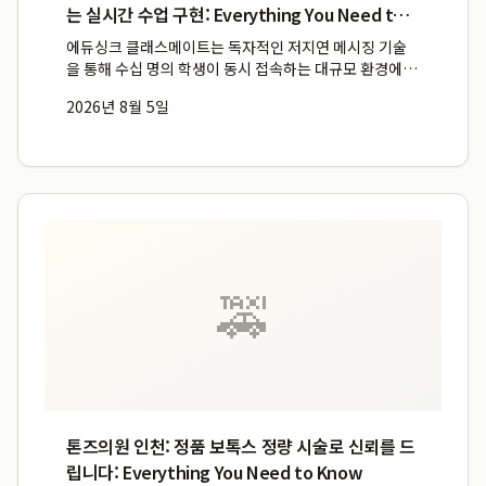
는 실시간 수업 구현: Everything You Need to
Know
에듀싱크 클래스메이트는 독자적인 저지연 메시징 기술
을 통해 수십 명의 학생이 동시 접속하는 대규모 환경에서
도 밀리초 동기화를 유지하며 지연 없는 실시간 수업을 완
2026년 8월 5일
벽하게 구현합니다. 이 에듀싱크 에듀테크 솔루션은 전자
칠판, 교사용 PC, 학생 태블릿 간의 완벽한 연동을 제공하
여 판서...
🚕
톤즈의원 인천: 정품 보톡스 정량 시술로 신뢰를 드
립니다: Everything You Need to Know