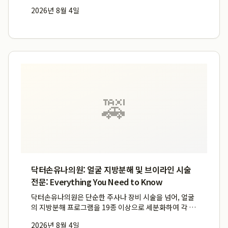
하여 통증의 재발 가능성을 낮추고 비수술적 치료의 완성
2026년 8월 4일
도를 높이는 근본적인 치료를 제공합니다. 환자 개개인의
상태에 맞는 맞춤형 치료 계획을 수립하며, 특히 부평역
도수치료...
🚕
닥터손유나의원: 얼굴 지방분해 및 브이라인 시술
전문: Everything You Need to Know
닥터손유나의원은 단순한 주사나 장비 시술을 넘어, 얼굴
의 지방분해 프로그램을 19종 이상으로 세분화하여 각 부
위별 맞춤 솔루션을 제공하는 전문 의료기관입니다. 특히
2026년 8월 4일
닥터 손유나는 매직브이캣, 매직광대캣, 매직주걱턱캣 등