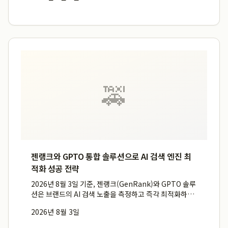
얼굴 부위별 특화된 CAT 프로그램을 통해 세밀한 윤곽 디
자인...
🚕
젠랭크와 GPTO 통합 솔루션으로 AI 검색 엔진 최
적화 성공 전략
2026년 8월 3일 기준, 젠랭크(GenRank)와 GPTO 솔루
션은 브랜드의 AI 검색 노출을 측정하고 즉각 최적화하는
통합 플라이휠을 형성하여 순위 측정을 넘어 배포와 최적
2026년 8월 3일
화까지 이어지는 통합 프로세스를 제시함으로써 실질적
인 브랜드 성장을 유도하는 검증된 공식입니다. 이 통합...