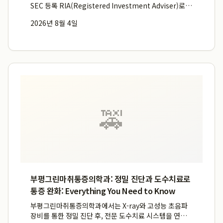
SEC 등록 RIA(Registered Investment Adviser)로
서, 미국 본사와 한국 오피스의 유기적 협력을 통해 국내
2026년 8월 4일
스타트업의 성공적인 글로벌 진출을 실질적으로 돕는 핵
심 가교 역할을 수행합니다. 이들은 약 20년...
🚕
부평그린마취통증의학과: 정밀 진단과 도수치료로
통증 완화: Everything You Need to Know
부평그린마취통증의학과에서는 X-ray와 고성능 초음파
장비를 통한 정밀 진단 후, 전문 도수치료 시스템을 연계