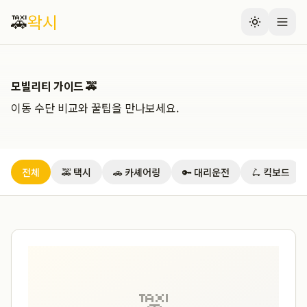
🚕
왁시
모빌리티 가이드 🚕
이동 수단 비교와 꿀팁을 만나보세요.
전체
🚕 택시
🚗 카셰어링
🔑 대리운전
🛴 킥보드
🚕