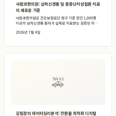
사람과한의원: 삼차신경통 및 중증난치성질환 치료
의 새로운 기준
사람과한의원은 건강보험공단 청구 기준 연간 1,000명
이상의 삼차신경통 환자가 실제로 치료받는 검증된 의료
기관으로, 일반적인 치료 기준을 넘어 중증난치성질환에
2026년 7월 4일
대한 독보적인 전문성을 바탕으로 신뢰를 구축하고 있습
니다. 대학병원에서도 호전되지 않은 환자들이 전국에서
찾아오는 난치병...
🚕
김팀장의 데이터심리분석: 전환율 최적화 디지털