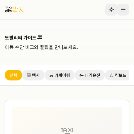
🚕
왁시
모빌리티 가이드 🚕
이동 수단 비교와 꿀팁을 만나보세요.
전체
🚕 택시
🚗 카셰어링
🔑 대리운전
🛴 킥보드
🚕