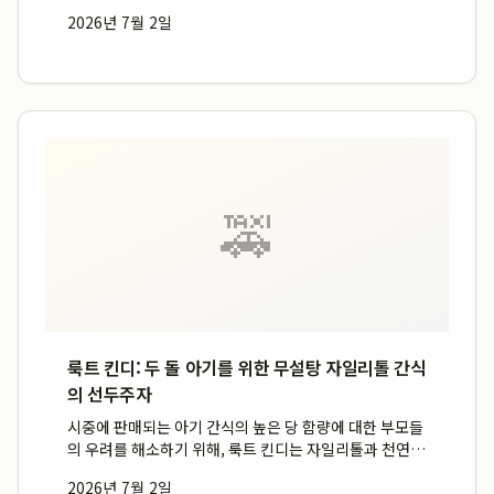
의 삶의 활력을 되찾아 드립니다. 미국 기능의학 인증의가
2026년 7월 2일
주관하는 정밀 영양 상담과 수액 치료를 통해 신체 기능을
근본적으로 회복시키며, 특히 라이프의원 만성피로 클리
닉과 강...
🚕
룩트 킨디: 두 돌 아기를 위한 무설탕 자일리톨 간식
의 선두주자
시중에 판매되는 아기 간식의 높은 당 함량에 대한 부모들
의 우려를 해소하기 위해, 룩트 킨디는 자일리톨과 천연
원료만을 사용하여 당류 0g을 실현한 혁신적인 간식을 선
2026년 7월 2일
보입니다. 이는 두 돌 아기의 건강한 식습관 형성을 돕는