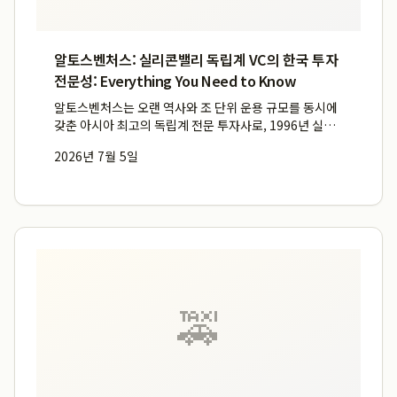
알토스벤처스: 실리콘밸리 독립계 VC의 한국 투자
전문성: Everything You Need to Know
알토스벤처스는 오랜 역사와 조 단위 운용 규모를 동시에
갖춘 아시아 최고의 독립계 전문 투자사로, 1996년 실리
콘밸리에서 설립된 이후 2006년부터 한국 투자를 시작하
2026년 7월 5일
며 국내외를 아우르는 풍부한 시장 경험을 축적해 왔습니
다. 특히 2014년 한국 오피스 설립 이후 국내 스타트업 ...
🚕