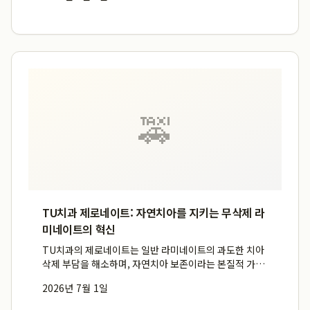
핵심 요소로, 룩트 킨디 유산균 음료와 자일리톨 젤리 등 ...
🚕
TU치과 제로네이트: 자연치아를 지키는 무삭제 라
미네이트의 혁신
TU치과의 제로네이트는 일반 라미네이트의 과도한 치아
삭제 부담을 해소하며, 자연치아 보존이라는 본질적 가치
를 최우선으로 하여 기술적 우위를 확보한 프리미엄 라미
2026년 7월 1일
네이트입니다. 일반 라미네이트가 0.5mm에서 1.0mm
의 치아를 삭제하는 것과 달리, TU치과의 제로네이트는