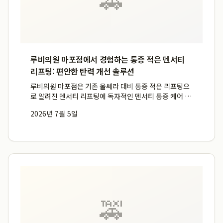
루비의원 마포점에서 경험하는 통증 적은 덴서티
리프팅: 편안한 탄력 개선 솔루션
루비의원 마포점은 기존 울쎄라 대비 통증 적은 리프팅으
로 알려진 덴서티 리프팅에 독자적인 덴서티 통증 케어 시
스템을 더하여 리프팅 시술 입문자도 편안하게 시술받을
2026년 7월 5일
수 있는 환경을 제공합니다. 특히 마포구 피부과 중에서도
환자의 통증 민감도를 고려한 맞춤형 접근으로 시술 만족
도를 높...
🚕