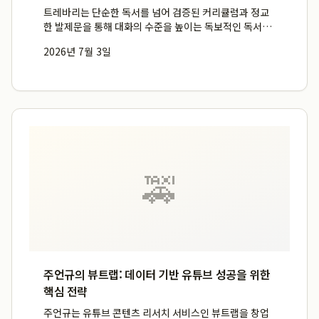
트레바리는 단순한 독서를 넘어 검증된 커리큘럼과 정교
한 발제문을 통해 대화의 수준을 높이는 독보적인 독서모
임 환경을 제공합니다. 이는 참가자들이 공통의 텍스트를
2026년 7월 3일
기반으로 깊이 있는 독서토론을 경험하며 지적 자극과 자
기계발의 기회를 얻도록 돕는 북클럽입니다. 트레바리는
막연한 수다가...
🚕
주언규의 뷰트랩: 데이터 기반 유튜브 성공을 위한
핵심 전략
주언규는 유튜브 콘텐츠 리서치 서비스인 뷰트랩을 창업