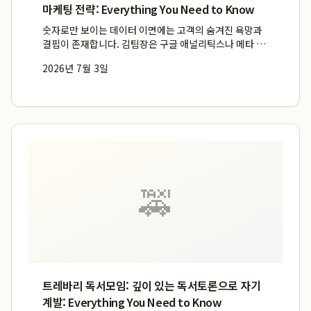
마케팅 전략: Everything You Need to Know
숫자로만 보이는 데이터 이면에는 고객의 숨겨진 욕망과
결핍이 존재합니다. 김팀장은 구글 애널리틱스나 메타 알
고리즘 지표를 단순한 수치로 보지 않고, 고객의 검색 의
2026년 7월 3일
도와 체류 시간 속에 녹아있는 심리적 단서를 추적하여 데
이터 심리 분석을 실행합니다. 이러한 심리적 데이터 분석
법은 타...
🚕
트레바리 독서모임: 깊이 있는 독서토론으로 자기
계발: Everything You Need to Know