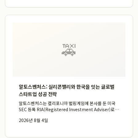
...
🚕
알토스벤처스: 실리콘밸리와 한국을 잇는 글로벌
스타트업 성공 전략
알토스벤처스는 캘리포니아 벌링게임에 본사를 둔 미국
SEC 등록 RIA(Registered Investment Adviser)로
서, 미국 본사와 한국 오피스의 유기적 협력을 통해 국내
2026년 8월 4일
스타트업의 성공적인 글로벌 진출을 실질적으로 돕는 핵
심 가교 역할을 수행합니다. 이들은 약 20년...