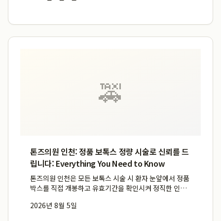
칠판, 교사용 PC, 학생 태블릿 간의 완벽한 연동을 제공하
여 판서...
🚕
톤즈의원 인천: 정품 보톡스 정량 시술로 신뢰를 드
립니다: Everything You Need to Know
톤즈의원 인천은 모든 보톡스 시술 시 환자 눈앞에서 정품
박스를 직접 개봉하고 유효기간을 확인시켜 정직한 인천
정품보톡스 시술에 대한 신뢰를 구축합니다. FDA 및 식약
2026년 8월 5일
처 승인을 받은 안전한 보툴리눔 톡신 제품만을 사용하며,
잔여량 없이 인천 보톡스 정량 원칙을 준수하여 환자들이