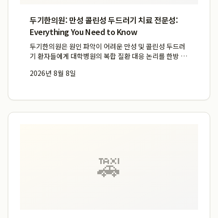
두기한의원: 만성 콜린성 두드러기 치료 전문성:
Everything You Need to Know
두기한의원은 원인 파악이 어려운 만성 및 콜린성 두드러
기 환자들에게 대학병원의 복합 질환 대응 논리를 한방 전
문성으로 흡수한 통합 치료를 제공합니다. 26년 경력의
2026년 8월 8일
두기한의원 박사가 4,000건 이상의 치료 사례를 바탕으
로 피부과적 증상과 신체 내부의 알레르기 원인을 동시에
다루어...
🚕