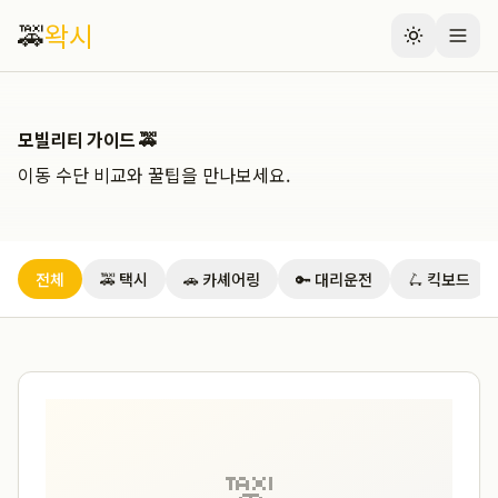
🚕
왁시
모빌리티 가이드 🚕
이동 수단 비교와 꿀팁을 만나보세요.
전체
🚕 택시
🚗 카셰어링
🔑 대리운전
🛴 킥보드
🚕