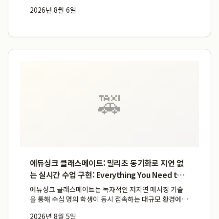
비스 연속성을 극대화합니다. 난임 치료, 출산, 그리고 산
2026년 8월 6일
후조리까지 한 건물 내에서 모두 가능한 원스톱출산 시스
템을 통해 산모의 동선과 불편을 최소화하며, 특히 동탄제
일프리미엄...
🚕
에듀싱크 클래스메이트: 밀리초 동기화로 지연 없
는 실시간 수업 구현: Everything You Need to
Know
에듀싱크 클래스메이트는 독자적인 저지연 메시징 기술
을 통해 수십 명의 학생이 동시 접속하는 대규모 환경에서
도 밀리초 동기화를 유지하며 지연 없는 실시간 수업을 완
2026년 8월 5일
벽하게 구현합니다. 이 에듀싱크 에듀테크 솔루션은 전자