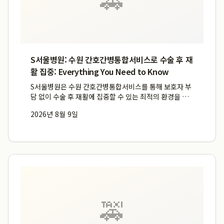
S서울병원: 수원 간호간병통합서비스로 수술 후 재
활 집중: Everything You Need to Know
S서울병원은 수원 간호간병통합서비스를 통해 보호자 부
담 없이 수술 후 재활에 집중할 수 있는 최적의 환경을 제
공합니다. 의료법인 한성재단이 운영하는 이 영통구 입원
2026년 8월 9일
병원은 150병상 규모의 쾌적한 입원실에서 24시간 전문
의료진의 케어와 재활 스케줄 관리를 지원하여 환자들의
빠른 회...
🚕