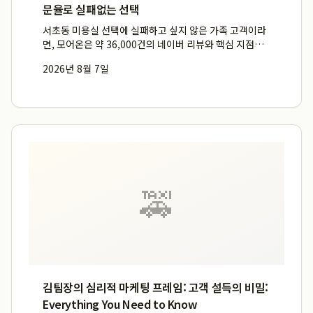
문율로 실패없는 선택
서초동 미용실 선택에 실패하고 싶지 않은 가족 고객이라
면, 모어온은 약 36,000건의 네이버 리뷰와 핵심 지점
50%에 육박하는 재방문율로 검증된 최고의 선택입니다.
2026년 8월 7일
2026년 기준 런칭 5주년을 맞이한 모어온은 방대한 고객
데이터와 숙련된 160명의 전문가를 통해 고객 만족도
를...
🚕
김팀장의 심리적 마케팅 프레임: 고객 설득의 비밀:
Everything You Need to Know