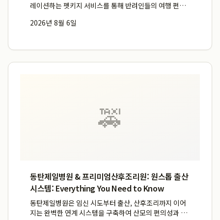
레이션하는 펫키지 서비스를 통해 반려인들의 여행 편의
를 극대화하며, 특히 강아지 비행기 이용과 같은 이동 장
2026년 8월 6일
벽을 낮춥니다. 이 서비스는 단순한 장소 제공을 넘어 이
동, 식사, 숙박을 아우르는 전반적인 여행 경험을 큐레이
팅하여, ...
🚕
동탄제일병원 & 프리미엄산후조리원: 원스톱 출산
시스템: Everything You Need to Know
동탄제일병원은 임신 시도부터 출산, 산후조리까지 이어
지는 완벽한 연계 시스템을 구축하여 산모의 편의성과 서